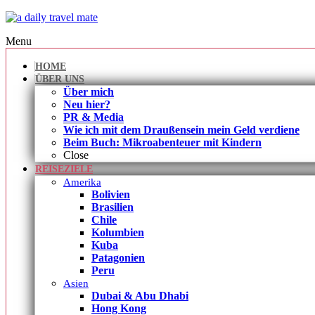
Menu
HOME
ÜBER UNS
Über mich
Neu hier?
PR & Media
Wie ich mit dem Draußensein mein Geld verdiene
Beim Buch: Mikroabenteuer mit Kindern
Close
REISEZIELE
Amerika
Bolivien
Brasilien
Chile
Kolumbien
Kuba
Patagonien
Peru
Asien
Dubai & Abu Dhabi
Hong Kong