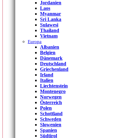
Jordanien
Laos
Myanmar
Sri Lanka
Sulawesi
Thailand
Vietnam
Europa
Albanien
Belgien
Dänemark
Deutschland
Griechenland
Irland
Italien
Liechtenstein
Montenegro
Norwegen
Österreich
Polen
Schottland
Schweden
Slowenien
Spanien
Südtirol