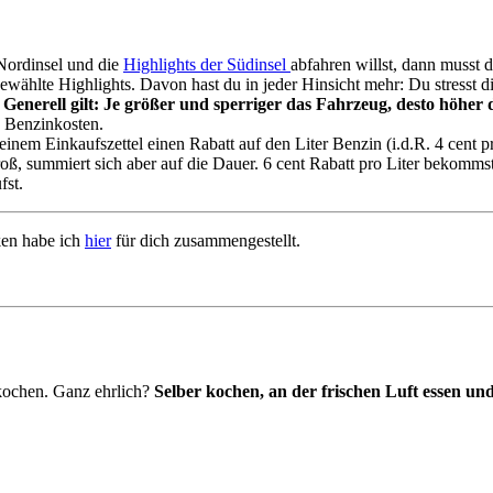
Nordinsel und die
Highlights der Südinsel
abfahren willst, dann musst 
ewählte Highlights. Davon hast du in jeder Hinsicht mehr: Du stresst di
Generell gilt: Je größer und sperriger das Fahrzeug, desto höher
s Benzinkosten.
inem Einkaufszettel einen Rabatt auf den Liter Benzin (i.d.R. 4 cent 
 groß, summiert sich aber auf die Dauer. 6 cent Rabatt pro Liter bekom
fst.
ken habe ich
hier
für dich zusammengestellt.
u kochen. Ganz ehrlich?
Selber kochen, an der frischen Luft essen und