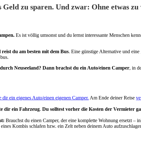
gs Geld zu sparen. Und zwar: Ohne etwas zu 
rampen.
Es ist völlig umsonst und du lernst interessante Menschen ken
l reist du am besten mit dem Bus
. Eine günstige Alternative und ein
 bus.
se durch Neuseeland?
Dann brachst du ein Auto/einen Camper
, in 
 dir ein eigenes Auto/einen eigenen Camper.
Am Ende deiner Reise
ve
te dir ein Fahrzeug
.
Du solltest vorher die Kosten der Vermieter g
st:
Brauchst du einen Camper, der eine komplette Wohnung ersetzt – i
 eines Kombis schlafen bzw. ein Zelt neben deinem Auto aufzuschlage