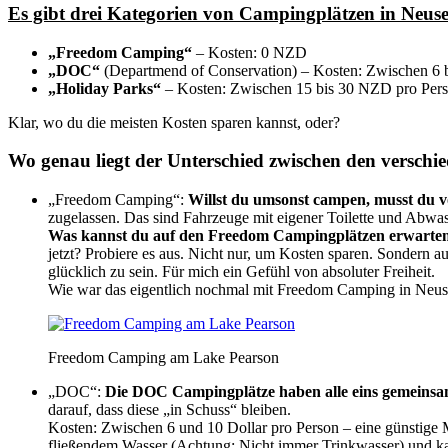
Es gibt drei Kategorien von Campingplätzen in Neus
„Freedom Camping“
– Kosten: 0 NZD
„DOC“
(Departmend of Conservation) – Kosten: Zwischen 6 
„Holiday Parks“
– Kosten: Zwischen 15 bis 30 NZD pro Pers
Klar, wo du die meisten Kosten sparen kannst, oder?
Wo genau liegt der Unterschied zwischen den versch
„Freedom Camping“:
Willst du umsonst campen, musst du vo
zugelassen. Das sind Fahrzeuge mit eigener Toilette und Abwass
Was kannst du auf den Freedom Campingplätzen erwarten?
jetzt? Probiere es aus. Nicht nur, um Kosten sparen. Sondern 
glücklich zu sein. Für mich ein Gefühl von absoluter Freiheit.
Wie war das eigentlich nochmal mit Freedom Camping in Neuse
Freedom Camping am Lake Pearson
„DOC“:
Die DOC Campingplätze haben alle eins gemeinsam
darauf, dass diese „in Schuss“ bleiben.
Kosten: Zwischen 6 und 10 Dollar pro Person – eine günstige 
fließendem Wasser (Achtung: Nicht immer Trinkwasser) und ka