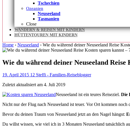
Tschechien
Ozeanien
Neuseeland
Tasmanien
Close
WANDERN & REISEN MIT KINDERN
HÜTTENTOUREN MIT KINDERN
Home
›
Neuseeland
›
Wie du während deiner Neuseeland Reise Koste
Wie du während deiner Neuseeland Reise K
19. April 2015
12
Steffi - Familien-Reiseblogger
Zuletzt aktualisiert am 4. Juli 2019
Neuseeland ist ein teures Reiseziel.
Die 
Nicht nur der Flug nach Neuseeland ist teuer. Vor Ort kommen noch 
Bevor du deinen Traum von Neuseeland jetzt an den Nagel hängst:
E
Du willst wissen, wie viel ich in 3 Monaten Neuseeland tatsächlich 