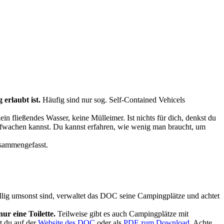
erlaubt ist.
Häufig sind nur sog. Self-Contained Vehicels
n fließendes Wasser, keine Mülleimer. Ist nichts für dich, denkst du
aufwachen kannst. Du kannst erfahren, wie wenig man braucht, um
sammengefasst.
llig umsonst sind, verwaltet das DOC seine Campingplätze und achtet
r eine Toilette.
Teilweise gibt es auch Campingplätze mit
t du auf der
Website des DOC
oder als
PDF zum Download.
Achte