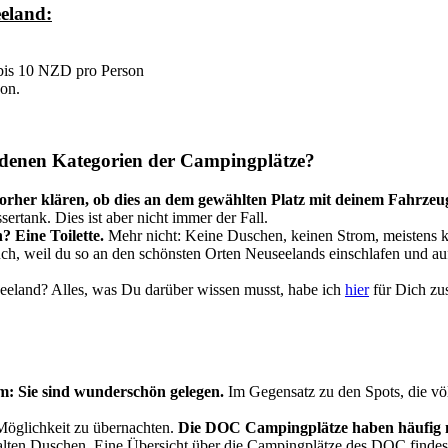
eeland:
bis 10 NZD pro Person
on.
iedenen Kategorien der Campingplätze?
rher klären, ob dies an dem gewählten Platz mit deinem Fahrzeug 
ertank. Dies ist aber nicht immer der Fall.
 Eine Toilette.
Mehr nicht: Keine Duschen, keinen Strom, meistens kei
auch, weil du so an den schönsten Orten Neuseelands einschlafen und 
eland? Alles, was Du darüber wissen musst, habe ich
hier
für Dich zu
: Sie sind wunderschön gelegen.
Im Gegensatz zu den Spots, die vö
Möglichkeit zu übernachten.
Die DOC Campingplätze haben häufig nu
lten Duschen. Eine Übersicht über die Campingplätze des DOC findes