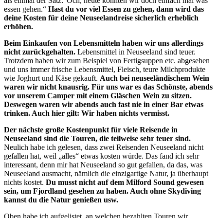
als einmal der Satz:“Och, heute könnten wir doch einfach mal was
essen gehen.“
Hast du vor viel Essen zu gehen, dann wird das
deine Kosten für deine Neuseelandreise sicherlich erheblich
erhöhen.
Beim Einkaufen von Lebensmitteln haben wir uns allerdings
nicht zurückgehalten.
Lebensmittel in Neuseeland sind teuer.
Trotzdem haben wir zum Beispiel von Fertigsuppen etc. abgesehen
und uns immer frische Lebensmittel, Fleisch, teure Milchprodukte
wie Joghurt und Käse gekauft.
Auch bei neuseeländischem Wein
waren wir nicht knausrig. Für uns war es das Schönste, abends
vor unserem Camper mit einem Gläschen Wein zu sitzen.
Deswegen waren wir abends auch fast nie in einer Bar etwas
trinken. Auch hier gilt: Wir haben nichts vermisst.
Der nächste große Kostenpunkt für viele Reisende in
Neuseeland sind die Touren, die teilweise sehr teuer sind.
Neulich habe ich gelesen, dass zwei Reisenden Neuseeland nicht
gefallen hat, weil „alles“ etwas kosten würde. Das fand ich sehr
interessant, denn mir hat Neuseeland so gut gefallen, da das, was
Neuseeland ausmacht, nämlich die einzigartige Natur, ja überhaupt
nichts kostet.
Du musst nicht auf dem Milford Sound gewesen
sein, um Fjordland gesehen zu haben. Auch ohne Skydiving
kannst du die Natur genießen usw.
Oben habe ich aufgelistet, an welchen bezahlten Touren wir