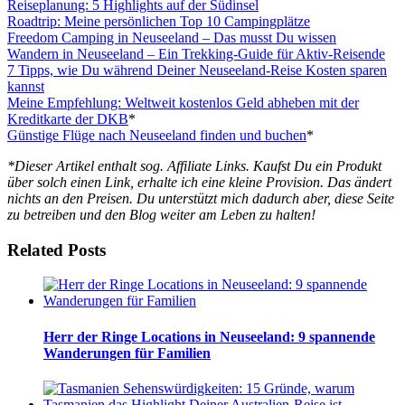
Reiseplanung: 5 Highlights auf der Südinsel
Roadtrip: Meine persönlichen Top 10 Campingplätze
Freedom Camping in Neuseeland – Das musst Du wissen
Wandern in Neuseeland – Ein Trekking-Guide für Aktiv-Reisende
7 Tipps, wie Du während Deiner Neuseeland-Reise Kosten sparen
kannst
Meine Empfehlung: Weltweit kostenlos Geld abheben mit der
Kreditkarte der DKB
*
Günstige Flüge nach Neuseeland finden und buchen
*
*Dieser Artikel enthalt sog. Affiliate Links. Kaufst Du ein Produkt
über solch einen Link, erhalte ich eine kleine Provision. Das ändert
nichts an den Preisen. Du unterstützt mich dadurch aber, diese Seite
zu betreiben und den Blog weiter am Leben zu halten!
Related Posts
Herr der Ringe Locations in Neuseeland: 9 spannende
Wanderungen für Familien