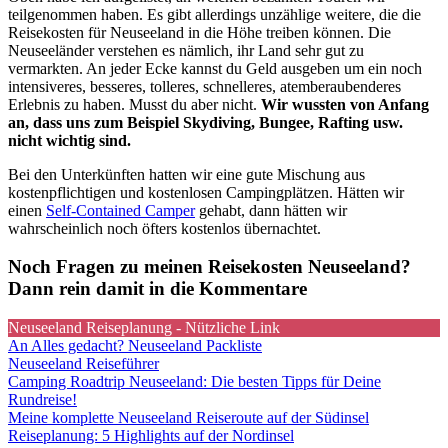
teilgenommen haben. Es gibt allerdings unzählige weitere, die die
Reisekosten für Neuseeland in die Höhe treiben können. Die
Neuseeländer verstehen es nämlich, ihr Land sehr gut zu
vermarkten. An jeder Ecke kannst du Geld ausgeben um ein noch
intensiveres, besseres, tolleres, schnelleres, atemberaubenderes
Erlebnis zu haben. Musst du aber nicht.
Wir wussten von Anfang
an, dass uns zum Beispiel Skydiving, Bungee, Rafting usw.
nicht wichtig sind.
Bei den Unterkünften hatten wir eine gute Mischung aus
kostenpflichtigen und kostenlosen Campingplätzen. Hätten wir
einen
Self-Contained Camper
gehabt, dann hätten wir
wahrscheinlich noch öfters kostenlos übernachtet.
Noch Fragen zu meinen Reisekosten Neuseeland?
Dann rein damit in die Kommentare
Neuseeland Reiseplanung - Nützliche Link
An Alles gedacht? Neuseeland Packliste
Neuseeland Reiseführer
Camping Roadtrip Neuseeland: Die besten Tipps für Deine
Rundreise!
Meine komplette Neuseeland Reiseroute auf der Südinsel
Reiseplanung: 5 Highlights auf der Nordinsel