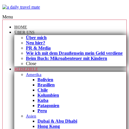
Menu
HOME
ÜBER UNS
Über mich
Neu hier?
PR & Media
Wie ich mit dem Draußensein mein Geld verdiene
Beim Buch: Mikroabenteuer mit Kindern
Close
REISEZIELE
Amerika
Bolivien
Brasilien
Chile
Kolumbien
Kuba
Patagonien
Peru
Asien
Dubai & Abu Dhabi
Hong Kong