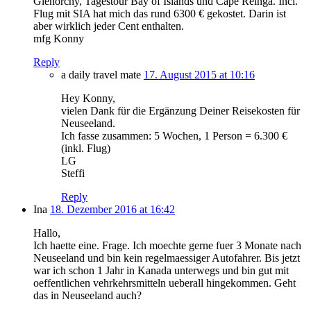
Glenorchy, Tagestour Bay of Islands und Cape Reinga. Incl.
Flug mit SIA hat mich das rund 6300 € gekostet. Darin ist
aber wirklich jeder Cent enthalten.
mfg Konny
Reply
a daily travel mate
17. August 2015 at 10:16
Hey Konny,
vielen Dank für die Ergänzung Deiner Reisekosten für
Neuseeland.
Ich fasse zusammen: 5 Wochen, 1 Person = 6.300 €
(inkl. Flug)
LG
Steffi
Reply
Ina
18. Dezember 2016 at 16:42
Hallo,
Ich haette eine. Frage. Ich moechte gerne fuer 3 Monate nach
Neuseeland und bin kein regelmaessiger Autofahrer. Bis jetzt
war ich schon 1 Jahr in Kanada unterwegs und bin gut mit
oeffentlichen vehrkehrsmitteln ueberall hingekommen. Geht
das in Neuseeland auch?