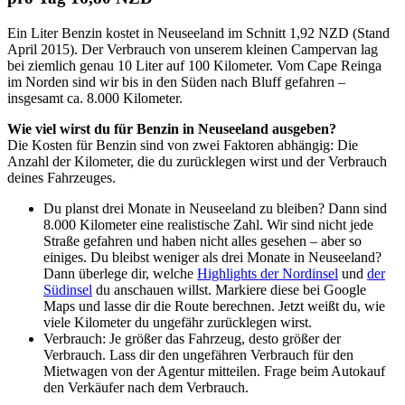
Ein Liter Benzin kostet in Neuseeland im Schnitt 1,92 NZD (Stand
April 2015). Der Verbrauch von unserem kleinen Campervan lag
bei ziemlich genau 10 Liter auf 100 Kilometer. Vom Cape Reinga
im Norden sind wir bis in den Süden nach Bluff gefahren –
insgesamt ca. 8.000 Kilometer.
Wie viel wirst du für Benzin in Neuseeland ausgeben?
Die Kosten für Benzin sind von zwei Faktoren abhängig: Die
Anzahl der Kilometer, die du zurücklegen wirst und der Verbrauch
deines Fahrzeuges.
Du planst drei Monate in Neuseeland zu bleiben? Dann sind
8.000 Kilometer eine realistische Zahl. Wir sind nicht jede
Straße gefahren und haben nicht alles gesehen – aber so
einiges. Du bleibst weniger als drei Monate in Neuseeland?
Dann überlege dir, welche
Highlights der Nordinsel
und
der
Südinsel
du anschauen willst. Markiere diese bei Google
Maps und lasse dir die Route berechnen. Jetzt weißt du, wie
viele Kilometer du ungefähr zurücklegen wirst.
Verbrauch: Je größer das Fahrzeug, desto größer der
Verbrauch. Lass dir den ungefähren Verbrauch für den
Mietwagen von der Agentur mitteilen. Frage beim Autokauf
den Verkäufer nach dem Verbrauch.