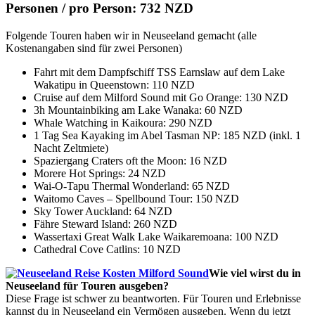
Personen / pro Person: 732 NZD
Folgende Touren haben wir in Neuseeland gemacht (alle
Kostenangaben sind für zwei Personen)
Fahrt mit dem Dampfschiff TSS Earnslaw auf dem Lake
Wakatipu in Queenstown: 110 NZD
Cruise auf dem Milford Sound mit Go Orange: 130 NZD
3h Mountainbiking am Lake Wanaka: 60 NZD
Whale Watching in Kaikoura: 290 NZD
1 Tag Sea Kayaking im Abel Tasman NP: 185 NZD (inkl. 1
Nacht Zeltmiete)
Spaziergang Craters oft the Moon: 16 NZD
Morere Hot Springs: 24 NZD
Wai-O-Tapu Thermal Wonderland: 65 NZD
Waitomo Caves – Spellbound Tour: 150 NZD
Sky Tower Auckland: 64 NZD
Fähre Steward Island: 260 NZD
Wassertaxi Great Walk Lake Waikaremoana: 100 NZD
Cathedral Cove Catlins: 10 NZD
Wie viel wirst du in
Neuseeland für Touren ausgeben?
Diese Frage ist schwer zu beantworten. Für Touren und Erlebnisse
kannst du in Neuseeland ein Vermögen ausgeben. Wenn du jetzt