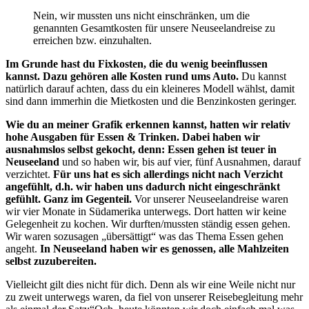
Nein, wir mussten uns nicht einschränken, um die
genannten Gesamtkosten für unsere Neuseelandreise zu
erreichen bzw. einzuhalten.
Im Grunde hast du Fixkosten, die du wenig beeinflussen
kannst. Dazu gehören alle Kosten rund ums Auto.
Du kannst
natürlich darauf achten, dass du ein kleineres Modell wählst, damit
sind dann immerhin die Mietkosten und die Benzinkosten geringer.
Wie du an meiner Grafik erkennen kannst, hatten wir relativ
hohe Ausgaben für Essen & Trinken. Dabei haben wir
ausnahmslos selbst gekocht, denn: Essen gehen ist teuer in
Neuseeland
und so haben wir, bis auf vier, fünf Ausnahmen, darauf
verzichtet.
Für uns hat es sich allerdings nicht nach Verzicht
angefühlt, d.h. wir haben uns dadurch nicht eingeschränkt
gefühlt.
Ganz im Gegenteil.
Vor unserer Neuseelandreise waren
wir vier Monate in Südamerika unterwegs. Dort hatten wir keine
Gelegenheit zu kochen. Wir durften/mussten ständig essen gehen.
Wir waren sozusagen „übersättigt“ was das Thema Essen gehen
angeht.
In Neuseeland haben wir es genossen, alle Mahlzeiten
selbst zuzubereiten.
Vielleicht gilt dies nicht für dich. Denn als wir eine Weile nicht nur
zu zweit unterwegs waren, da fiel von unserer Reisebegleitung mehr