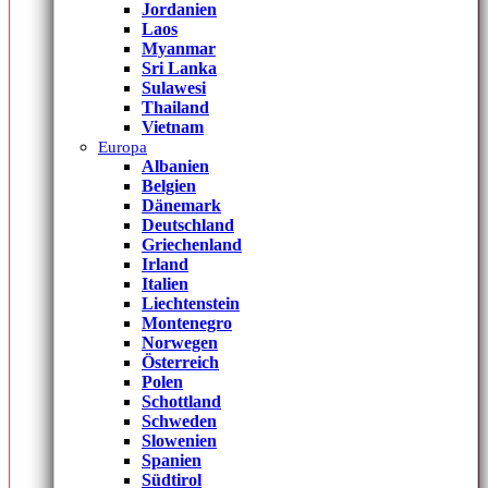
Jordanien
Laos
Myanmar
Sri Lanka
Sulawesi
Thailand
Vietnam
Europa
Albanien
Belgien
Dänemark
Deutschland
Griechenland
Irland
Italien
Liechtenstein
Montenegro
Norwegen
Österreich
Polen
Schottland
Schweden
Slowenien
Spanien
Südtirol