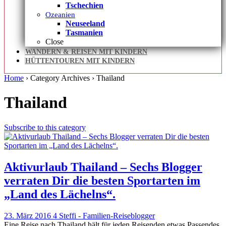
Tschechien
Ozeanien
Neuseeland
Tasmanien
Close
WANDERN & REISEN MIT KINDERN
HÜTTENTOUREN MIT KINDERN
Home
› Category Archives ›
Thailand
Thailand
Subscribe to this category
Aktivurlaub Thailand – Sechs Blogger
verraten Dir die besten Sportarten im
„Land des Lächelns“.
23. März 2016
4
Steffi - Familien-Reiseblogger
Eine Reise nach Thailand hält für jeden Reisenden etwas Passendes