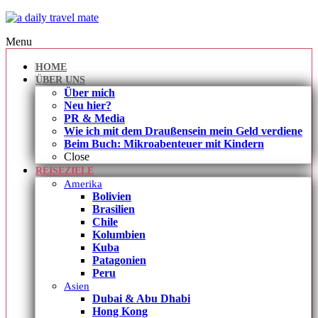
Menu
HOME
ÜBER UNS
Über mich
Neu hier?
PR & Media
Wie ich mit dem Draußensein mein Geld verdiene
Beim Buch: Mikroabenteuer mit Kindern
Close
REISEZIELE
Amerika
Bolivien
Brasilien
Chile
Kolumbien
Kuba
Patagonien
Peru
Asien
Dubai & Abu Dhabi
Hong Kong