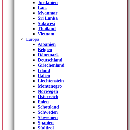
Jordanien
Laos
Myanmar
Sri Lanka
Sulawesi
Thailand
Vietnam
Europa
Albanien
Belgien
Dänemark
Deutschland
Griechenland
Irland
Italien
Liechtenstein
Montenegro
Norwegen
Österreich
Polen
Schottland
Schweden
Slowenien
Spanien
Südtirol