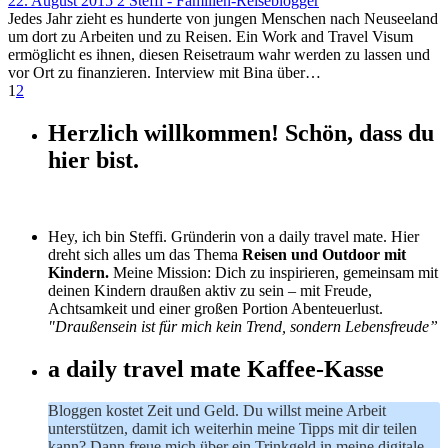
22. August 2015
2
Steffi - Familien-Reiseblogger
Jedes Jahr zieht es hunderte von jungen Menschen nach Neuseeland
um dort zu Arbeiten und zu Reisen. Ein Work and Travel Visum
ermöglicht es ihnen, diesen Reisetraum wahr werden zu lassen und
vor Ort zu finanzieren. Interview mit Bina über…
1
2
Herzlich willkommen! Schön, dass du
hier bist.
Hey, ich bin Steffi. Gründerin von a daily travel mate. Hier
dreht sich alles um das Thema
Reisen und Outdoor mit
Kindern.
Meine Mission: Dich zu inspirieren, gemeinsam mit
deinen Kindern draußen aktiv zu sein – mit Freude,
Achtsamkeit und einer großen Portion Abenteuerlust.
"Draußensein ist für mich kein Trend, sondern Lebensfreude”
a daily travel mate Kaffee-Kasse
Bloggen kostet Zeit und Geld. Du willst meine Arbeit
unterstützen, damit ich weiterhin meine Tipps mit dir teilen
kann? Dann freue mich über ein Trinkgeld in meine digitale