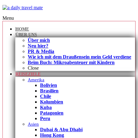
Menu
HOME
ÜBER UNS
Über mich
Neu hier?
PR & Media
Wie ich mit dem Draußensein mein Geld verdiene
Beim Buch: Mikroabenteuer mit Kindern
Close
REISEZIELE
Amerika
Bolivien
Brasilien
Chile
Kolumbien
Kuba
Patagonien
Peru
Asien
Dubai & Abu Dhabi
Hong Kong