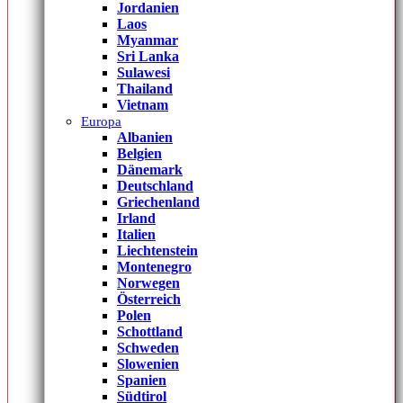
Jordanien
Laos
Myanmar
Sri Lanka
Sulawesi
Thailand
Vietnam
Europa
Albanien
Belgien
Dänemark
Deutschland
Griechenland
Irland
Italien
Liechtenstein
Montenegro
Norwegen
Österreich
Polen
Schottland
Schweden
Slowenien
Spanien
Südtirol