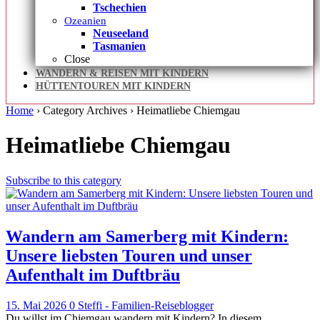
Tschechien
Ozeanien
Neuseeland
Tasmanien
Close
WANDERN & REISEN MIT KINDERN
HÜTTENTOUREN MIT KINDERN
Home
› Category Archives ›
Heimatliebe Chiemgau
Heimatliebe Chiemgau
Subscribe to this category
Wandern am Samerberg mit Kindern:
Unsere liebsten Touren und unser
Aufenthalt im Duftbräu
15. Mai 2026
0
Steffi - Familien-Reiseblogger
Du willst im Chiemgau wandern mit Kindern? In diesem