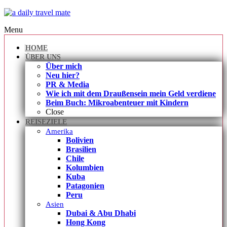
Menu
HOME
ÜBER UNS
Über mich
Neu hier?
PR & Media
Wie ich mit dem Draußensein mein Geld verdiene
Beim Buch: Mikroabenteuer mit Kindern
Close
REISEZIELE
Amerika
Bolivien
Brasilien
Chile
Kolumbien
Kuba
Patagonien
Peru
Asien
Dubai & Abu Dhabi
Hong Kong