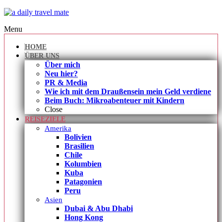
Menu
HOME
ÜBER UNS
Über mich
Neu hier?
PR & Media
Wie ich mit dem Draußensein mein Geld verdiene
Beim Buch: Mikroabenteuer mit Kindern
Close
REISEZIELE
Amerika
Bolivien
Brasilien
Chile
Kolumbien
Kuba
Patagonien
Peru
Asien
Dubai & Abu Dhabi
Hong Kong