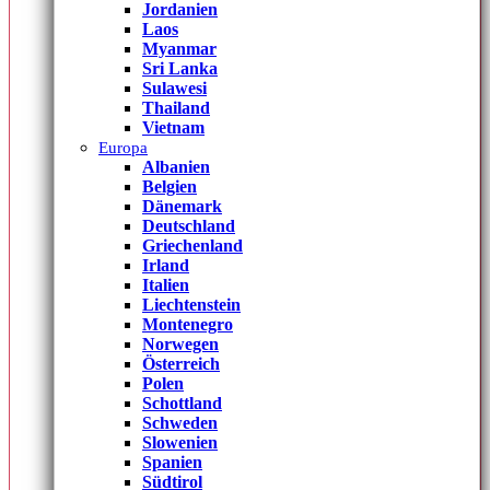
Jordanien
Laos
Myanmar
Sri Lanka
Sulawesi
Thailand
Vietnam
Europa
Albanien
Belgien
Dänemark
Deutschland
Griechenland
Irland
Italien
Liechtenstein
Montenegro
Norwegen
Österreich
Polen
Schottland
Schweden
Slowenien
Spanien
Südtirol