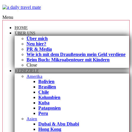
Menu
HOME
ÜBER UNS
Über mich
Neu hier?
PR & Media
Wie ich mit dem Draußensein mein Geld verdiene
Beim Buch: Mikroabenteuer mit Kindern
Close
REISEZIELE
Amerika
Bolivien
Brasilien
Chile
Kolumbien
Kuba
Patagonien
Peru
Asien
Dubai & Abu Dhabi
Hong Kong