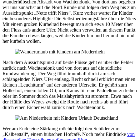
wunderhübschen Altstadt von Wachtendonk. Von dort aus begeben
wir uns zunächst auf die Nord-Runde und folgen dem Weg bis zum
Aussichtspunkt „Nette trifft Niers“. Kurz vorher wartet für Kinder
ein besonderes Highlight: Die Selbstbedienungsfähre über die Niers.
Mit einem großen Kurbelrad bewegt man sich etwa 10 Meter über
den Fluss aufs andere Ufer. Nicht selten verweilen an diesem Punkt
die Familien etwas länger, weil die Kinder hin und her und hin und
her kurbeln wollen.
Nach dem Aussichtspunkt auf beide Flüsse geht es über die Felder
zurück nach Wachtendonk und von dort aus auf die südliche
Rundwanderung. Der Weg führt traumhaft direkt am sich
schlängelnden Niers-Ufer entlang. Recht schnell erblickt man einen
kleinen „Leuchtturm“ auf der anderen Uferseite. Er gehört zum
Holleshof, einem tollen Ort, um Kanus für eine Paddeltour zu leihen
oder im Sommer durch das Maislabyrinth zu stromern. Etwa nach
der Hälfte des Weges zweigt die Route nach rechts ab und führt
durch einen Eichenwald zurück nach Wachtendonk.
Wer am Ende eine Stärkung möchte folgt den Schilder zum
„Kälberstall“, einem hübschen Hofcafé. Noch mehr Eindrücke
von
dieser tollen Tour gibt es auf unserem Blog.