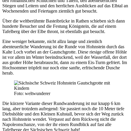
den romantischen Schluchten und Tälern, den abenteuerlichen
Stiegen und Leitern und den herrlichen Ausblicken auf das Elbtal an
Wochenenden und Feiertagen ziemlich gut besucht.
Über die weltberühmte Basteibrücke in Rathen schieben sich dann
hunderte Besucher und die Festung Königstein, die auf einem
Tafelberg über der Elbe thront, ist ebenfalls gut besucht.
Eine weniger bekannte, nicht allzu lange und ziemlich
abenteuerliche Wanderung ist die Runde von Hohnstein durch das
Kalte Loch vorbei an der Gautschgrotte. Diese riesige offene Höhle
ist vor allem im Winter beeindruckend, weil der Wasserfall, der dort
aus großer Höhe herabrauscht, dann zu einem Eis-Turm gefriert. Im
Hochsommer tröpfelt nur noch eine sanfte, erfrischende Dusche
herab.
Foto: weltwunderer
Die kürzere Variante dieser Rundwanderung ist nur knapp 6 km
lang, aber trotzdem aufregend: Sie passiert noch die 10 Meter tiefe
Diebshöhle und den Kleinen Kuhstall, bevor sich der Weg zurück
nach Hohnstein wendet. Verpasst auf dem Rückweg nicht die
Napoleonschanze, von der ihr einen Rundblick auf fast alle
Tafelberge der Sächsischen Schweiz habt!