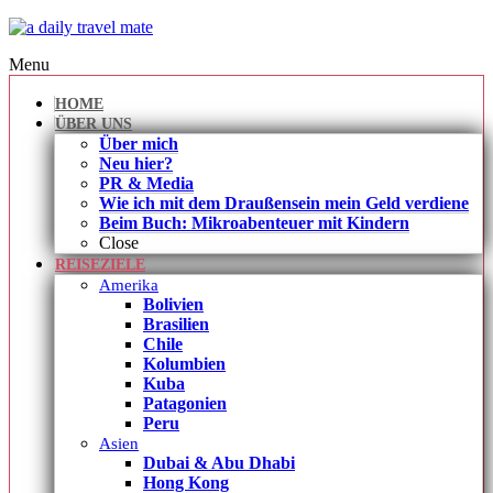
Menu
HOME
ÜBER UNS
Über mich
Neu hier?
PR & Media
Wie ich mit dem Draußensein mein Geld verdiene
Beim Buch: Mikroabenteuer mit Kindern
Close
REISEZIELE
Amerika
Bolivien
Brasilien
Chile
Kolumbien
Kuba
Patagonien
Peru
Asien
Dubai & Abu Dhabi
Hong Kong