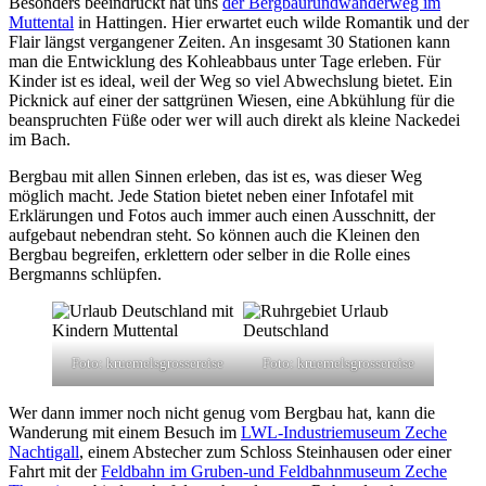
Besonders beeindruckt hat uns
der Bergbaurundwanderweg im
Muttental
in Hattingen. Hier erwartet euch wilde Romantik und der
Flair längst vergangener Zeiten. An insgesamt 30 Stationen kann
man die Entwicklung des Kohleabbaus unter Tage erleben. Für
Kinder ist es ideal, weil der Weg so viel Abwechslung bietet. Ein
Picknick auf einer der sattgrünen Wiesen, eine Abkühlung für die
beanspruchten Füße oder wer will auch direkt als kleine Nackedei
im Bach.
Bergbau mit allen Sinnen erleben, das ist es, was dieser Weg
möglich macht. Jede Station bietet neben einer Infotafel mit
Erklärungen und Fotos auch immer auch einen Ausschnitt, der
aufgebaut nebendran steht. So können auch die Kleinen den
Bergbau begreifen, erklettern oder selber in die Rolle eines
Bergmanns schlüpfen.
Foto: kruemelsgrossereise
Foto: kruemelsgrossereise
Wer dann immer noch nicht genug vom Bergbau hat, kann die
Wanderung mit einem Besuch im
LWL-Industriemuseum Zeche
Nachtigall
, einem Abstecher zum Schloss Steinhausen oder einer
Fahrt mit der
Feldbahn im Gruben-und Feldbahnmuseum Zeche