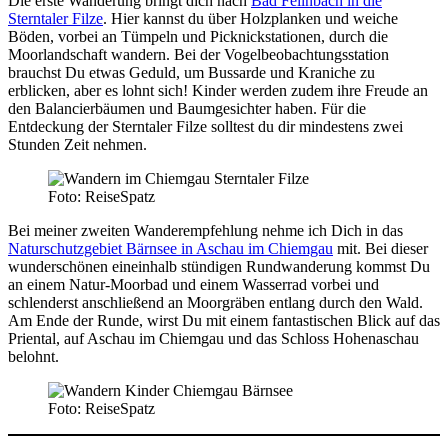
Die erste Wanderung bringt dich nach
Bad Feilnbach in die
Sterntaler Filze
. Hier kannst du über Holzplanken und weiche
Böden, vorbei an Tümpeln und Picknickstationen, durch die
Moorlandschaft wandern. Bei der Vogelbeobachtungsstation
brauchst Du etwas Geduld, um Bussarde und Kraniche zu
erblicken, aber es lohnt sich! Kinder werden zudem ihre Freude an
den Balancierbäumen und Baumgesichter haben. Für die
Entdeckung der Sterntaler Filze solltest du dir mindestens zwei
Stunden Zeit nehmen.
Foto: ReiseSpatz
Bei meiner zweiten Wanderempfehlung nehme ich Dich in das
Naturschutzgebiet Bärnsee in Aschau im Chiemgau
mit. Bei dieser
wunderschönen eineinhalb stündigen Rundwanderung kommst Du
an einem Natur-Moorbad und einem Wasserrad vorbei und
schlenderst anschließend an Moorgräben entlang durch den Wald.
Am Ende der Runde, wirst Du mit einem fantastischen Blick auf das
Priental, auf Aschau im Chiemgau und das Schloss Hohenaschau
belohnt.
Foto: ReiseSpatz