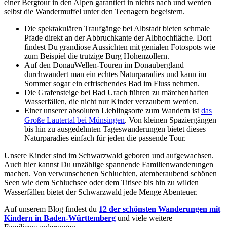
einer Bergtour in den Alpen garantiert in nichts nach und werden
selbst die Wandermuffel unter den Teenagern begeistern.
Die spektakulären Traufgänge bei Albstadt bieten schmale
Pfade direkt an der Abbruchkante der Albhochfläche. Dort
findest Du grandiose Aussichten mit genialen Fotospots wie
zum Beispiel die trutzige Burg Hohenzollern.
Auf den DonauWellen-Touren im Donaubergland
durchwandert man ein echtes Naturparadies und kann im
Sommer sogar ein erfrischendes Bad im Fluss nehmen.
Die Grafensteige bei Bad Urach führen zu märchenhaften
Wasserfällen, die nicht nur Kinder verzaubern werden.
Einer unserer absoluten Lieblingsorte zum Wandern ist
das
Große Lautertal bei Münsingen
. Von kleinen Spaziergängen
bis hin zu ausgedehnten Tageswanderungen bietet dieses
Naturparadies einfach für jeden die passende Tour.
Unsere Kinder sind im Schwarzwald geboren und aufgewachsen.
Auch hier kannst Du unzählige spannende Familienwanderungen
machen. Von verwunschenen Schluchten, atemberaubend schönen
Seen wie dem Schluchsee oder dem Titisee bis hin zu wilden
Wasserfällen bietet der Schwarzwald jede Menge Abenteuer.
Auf unserem Blog findest du
12 der schönsten Wanderungen mit
Kindern in Baden-Württemberg
und viele weitere