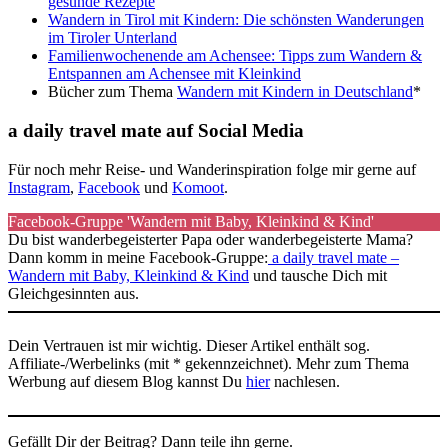
gesunde Rezepte
Wandern in Tirol mit Kindern: Die schönsten Wanderungen
im Tiroler Unterland
Familienwochenende am Achensee: Tipps zum Wandern &
Entspannen am Achensee mit Kleinkind
Bücher zum Thema
Wandern mit Kindern in Deutschland
*
a daily travel mate auf Social Media
Für noch mehr Reise- und Wanderinspiration folge mir gerne auf
Instagram
,
Facebook
und
Komoot
.
Facebook-Gruppe 'Wandern mit Baby, Kleinkind & Kind'
Du bist wanderbegeisterter Papa oder wanderbegeisterte Mama?
Dann komm in meine Facebook-Gruppe:
a daily travel mate –
Wandern mit Baby, Kleinkind & Kind
und tausche Dich mit
Gleichgesinnten aus.
Dein Vertrauen ist mir wichtig. Dieser Artikel enthält sog.
Affiliate-/Werbelinks (mit * gekennzeichnet). Mehr zum Thema
Werbung auf diesem Blog kannst Du
hier
nachlesen.
Gefällt Dir der Beitrag? Dann teile ihn gerne.