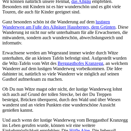
Wir können natürlich unsere Heimat,
das Allgäu
empfehlen.
Besonders mit Kindern ist es hier wunderschön und es gibt viele
Touren, die auch für Kinder geeignet sind.
Ganz besonders schön ist die Wanderung auf dem
lustigen
Wanderweg am Fuße des Allgäuer Hausberges, dem Grünten
. Diese
Wanderung ist nicht nur sehr unterhaltsam für alle Erwachsenen, die
mitwandern, sondern auch wunderschön, abwechslungsreich und
informativ.
Erwachsene werden am Wegesrand immer wieder durch Witze
unterhalten, die an kleinen Tafeln befestigt sind. Aufgestellt wurden
die Witz-Tafeln vom Wirt des
Berggasthofes Kranzegg
, an welchem
Wanderer auf dem lustigen Wanderweg vorbeikommen. Die Idee
dahinter ist, natürlich so viele Wanderer wie möglich auf seinen
Gasthof aufmerksam zu machen.
Ob Du nun Witze magst oder nicht, der lustige Wanderweg lohnt
sich auch auf Grund der tollen Strecke, bei der Du Treppen
besteigst, Brücken überquerst, durch den Wald und über Wiesen
wanderst und an vielen Punkten eine wunderschöne Aussicht
genießen kannst.
Und auch wenn der lustige Wanderweg vom Berggasthof Kranzegg
ins Leben gerufen wurde, können wir eine weitere
Einkehrmöglichkeit empfehlen: Die
Höfle Alpe
. Die liebevoll