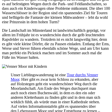
es auf befestigten Wegen durch die Park- und Feldlandschaften, so
dass auch ein Kinderwagen ohne Probleme mitkommt. Die über 100
Wasserschlösser in der Region sind ein spannendes Ziel für Touren
und beflügeln die Fantasie der kleinen Mittwanderer – lebt da wohl
eine Prinzessin in dem hohen Turm?
Die Landschaft im Münsterland ist landwirtschaftlich geprägt, vor
allem im Frühjahr ist es wunderschön durch die gelb leuchtenden
Rapsfelder zu wandern. Trotzdem ist es nicht langweilig hier, denn
es gibt viele kleine Dörfer, die zu Pausen einladen. Entlang der Ems,
Werse und Stever führen ebenfalls schöne Wege, und am Ufer kann
man perfekt ein Picknick machen und im Sommer auch mal die
Füße ins Wasser halten.
Unser Lieblingswanderung ist eine
Tour durchs Venner
Moor
. Hier gibt es zwar kein Schloss zu erkunden, aber
auf Holzstegen geht ein wunderschöner Weg durch die
Moorlandschaft. Am Ende des Weges durchquert man
auch noch einen Buchenwald, in dem es den ein oder
anderen Kletterbaum zu finden gibt und in dem man sich
wirklich fühlt, als würde man in einer Kathedrale stehen.
Auf vielen Informationstafeln gibt es spannendes über
den Lebensraum Moor und seine Entstehung zu lernen –