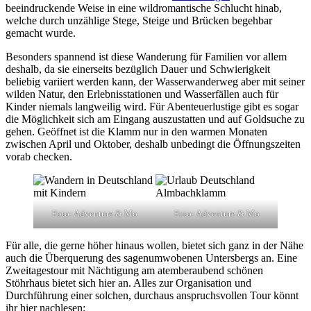
beeindruckende Weise in eine wildromantische Schlucht hinab,
welche durch unzählige Stege, Steige und Brücken begehbar
gemacht wurde.
Besonders spannend ist diese Wanderung für Familien vor allem
deshalb, da sie einerseits bezüglich Dauer und Schwierigkeit
beliebig variiert werden kann, der Wasserwanderweg aber mit seiner
wilden Natur, den Erlebnisstationen und Wasserfällen auch für
Kinder niemals langweilig wird. Für Abenteuerlustige gibt es sogar
die Möglichkeit sich am Eingang auszustatten und auf Goldsuche zu
gehen. Geöffnet ist die Klamm nur in den warmen Monaten
zwischen April und Oktober, deshalb unbedingt die Öffnungszeiten
vorab checken.
Foto: Adventure & Mo
Foto: Adventure & Mo
Für alle, die gerne höher hinaus wollen, bietet sich ganz in der Nähe
auch die Überquerung des sagenumwobenen Untersbergs an. Eine
Zweitagestour mit Nächtigung am atemberaubend schönen
Stöhrhaus bietet sich hier an. Alles zur Organisation und
Durchführung einer solchen, durchaus anspruchsvollen Tour könnt
ihr hier nachlesen: