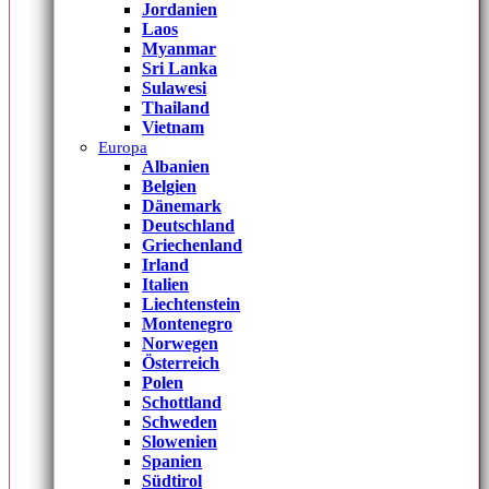
Jordanien
Laos
Myanmar
Sri Lanka
Sulawesi
Thailand
Vietnam
Europa
Albanien
Belgien
Dänemark
Deutschland
Griechenland
Irland
Italien
Liechtenstein
Montenegro
Norwegen
Österreich
Polen
Schottland
Schweden
Slowenien
Spanien
Südtirol