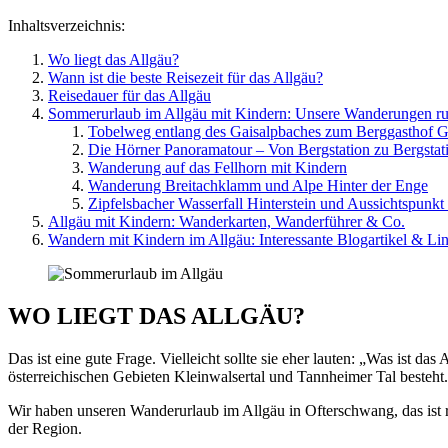
Inhaltsverzeichnis:
Wo liegt das Allgäu?
Wann ist die beste Reisezeit für das Allgäu?
Reisedauer für das Allgäu
Sommerurlaub im Allgäu mit Kindern: Unsere Wanderungen r
Tobelweg entlang des Gaisalpbaches zum Berggasthof G
Die Hörner Panoramatour – Von Bergstation zu Bergstat
Wanderung auf das Fellhorn mit Kindern
Wanderung Breitachklamm und Alpe Hinter der Enge
Zipfelsbacher Wasserfall Hinterstein und Aussichtspunkt
Allgäu mit Kindern: Wanderkarten, Wanderführer & Co.
Wandern mit Kindern im Allgäu: Interessante Blogartikel & Li
WO LIEGT DAS ALLGÄU?
Das ist eine gute Frage. Vielleicht sollte sie eher lauten: „Was ist 
österreichischen Gebieten Kleinwalsertal und Tannheimer Tal besteht. 
Wir haben unseren Wanderurlaub im Allgäu in Ofterschwang, das ist r
der Region.