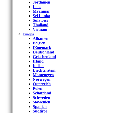
Jordanien
Laos
Myanmar
Sri Lanka
Sulawesi
Thailand
Vietnam
Europa
Albanien
Belgien
Dänemark
Deutschland
Griechenland
Irland
Italien
Liechtenstein
Montenegro
Norwegen
Österreich
Polen
Schottland
Schweden
Slowenien
Spanien
Südtirol