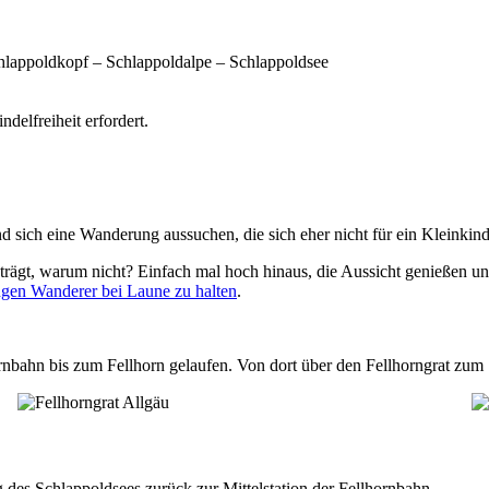
chlappoldkopf – Schlappoldalpe – Schlappoldsee
delfreiheit erfordert.
 sich eine Wanderung aussuchen, die sich eher nicht für ein Kleinkind
rägt, warum nicht? Einfach mal hoch hinaus, die Aussicht genießen u
ngen Wanderer bei Laune zu halten
.
ornbahn bis zum Fellhorn gelaufen. Von dort über den Fellhorngrat zum
g des Schlappoldsees zurück zur Mittelstation der Fellhornbahn.