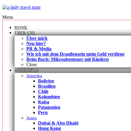
Menu
HOME
ÜBER UNS
Über mich
Neu hier?
PR & Media
Wie ich mit dem Draußensein mein Geld verdiene
Beim Buch: Mikroabenteuer mit Kindern
Close
REISEZIELE
Amerika
Bolivien
Brasilien
Chile
Kolumbien
Kuba
Patagonien
Peru
Asien
Dubai & Abu Dhabi
Hong Kong