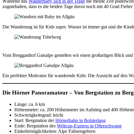
Während das
Wanderbaby sich in der Trage
die meiste Zeit pudelwoh
zugutehalten, dass es die beiden Tage davor noch mit 40 Grad Fieber
Die Wanderung ist für Kids super. Wasser ist immer gut und die Kind
Vom Berggasthof Gaisalpe genießen wir einen großartigen Blick und k
Ein perfekter Motivator für wandernde Kids: Die Aussicht auf den Wald
Die Hörner Panoramatour – Von Bergstation zu Berg
Länge: ca. 6 km
Höhenmeter: ca. 200 Höhenmeter im Aufstieg und 400 Höhenm
Schwierigkeitsgrad: leicht
Start: Bergstation der
Hörnerbahn in Bolsterlang
Ende: Bergstation des
Weltcup-Express in Ofterschwang
Einkehrmöglichkeiten: Alpe Fahnengehren