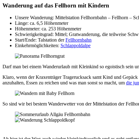
Wanderung auf das Fellhorn mit Kindern
Unsere Wanderung: Mittelstation Fellhornbahn – Fellhorn – S
Länge: ca. 6,5 Höhenmeter
Höhenmeter: ca. 253 Höhenmeter
Schwierigkeitsgrad: Mittel; Gratwanderung, die teilweise Schwin
Start/Ende: Talstation der
Fellhornbahn
Einkehrmöglichkeiten:
Schlappoldalpe
Darf man bei einem Wanderurlaub mit Kleinkind so egoistisch sein und
Klaro, wenn der Kraxenträger Tragerucksack samt Kind und Gepäck t
anzuhalten, Essen zu reichen und was man sonst so macht, um
die ju
So sind wir bei bestem Wanderwetter von der Mittelstation der Fellh
Ab hier ist der Weg auch wieder kleinkindtauglich und es geht entlan