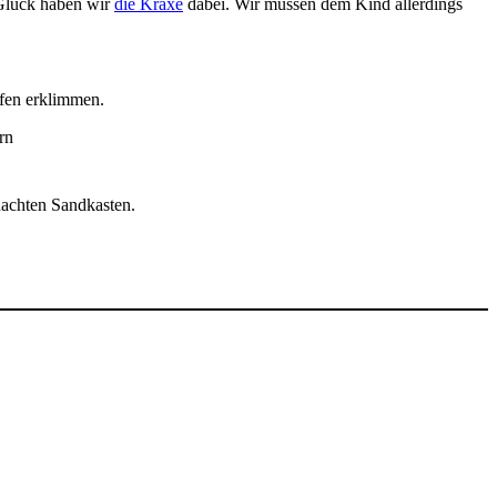
 Glück haben wir
die Kraxe
dabei. Wir müssen dem Kind allerdings
ufen erklimmen.
dachten Sandkasten.