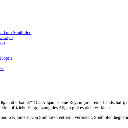
und um Sonthofen
aisalpe
ion
 Köpfle
nks
das Allgäu überhaupt?“ Das Allgäu ist eine Region (oder eine Landschaf
Eine offizielle Eingrenzung des Allgäu gibt es nicht wirklich.
und 6 Kilometer von Sonthofen entfernt, verbracht. Sonthofen liegt a