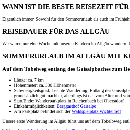
WANN IST DIE BESTE REISEZEIT FÜ
Eigentlich immer. Sowohl für den Sommerurlaub als auch im Frühjahr,
REISEDAUER FÜR DAS ALLGÄU
Wir waren nur eine Woche mit unseren Kindern im Allgäu wandern. D
SOMMERURLAUB IM ALLGÄU MIT K
Auf dem Tobelweg entlang des Gaisalpbaches zum Be
Länge: ca. 7 km
Höhenmeter: ca. 330 Höhenmeter
Schwierigkeitsgrad: Leichte Wanderung; Entlang des Gaisalpba
grundsätzlich gut machbar, allerdings ist das vom Alter und v
Start/Ende: Wanderparkplatz in Reichenbach bei Oberstdorf
Einkehrmöglichkeiten:
Berggasthof Gaisalpe
Am Parkplatz befindet sich der
Waldspielplatz Wichteltreff
Unsere erste Wanderung im Allgäu führt uns auf dem Tobelbweg entl