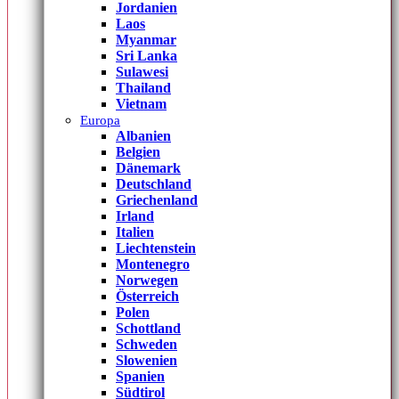
Jordanien
Laos
Myanmar
Sri Lanka
Sulawesi
Thailand
Vietnam
Europa
Albanien
Belgien
Dänemark
Deutschland
Griechenland
Irland
Italien
Liechtenstein
Montenegro
Norwegen
Österreich
Polen
Schottland
Schweden
Slowenien
Spanien
Südtirol