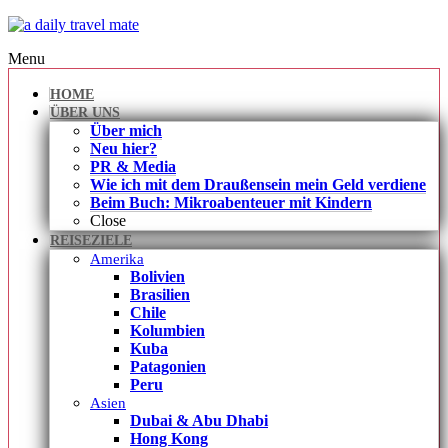
Menu
HOME
ÜBER UNS
Über mich
Neu hier?
PR & Media
Wie ich mit dem Draußensein mein Geld verdiene
Beim Buch: Mikroabenteuer mit Kindern
Close
REISEZIELE
Amerika
Bolivien
Brasilien
Chile
Kolumbien
Kuba
Patagonien
Peru
Asien
Dubai & Abu Dhabi
Hong Kong