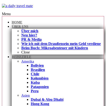
Menu
HOME
ÜBER UNS
Über mich
Neu hier?
PR & Media
Wie ich mit dem Draußensein mein Geld verdiene
Beim Buch: Mikroabenteuer mit Kindern
Close
REISEZIELE
Amerika
Bolivien
Brasilien
Chile
Kolumbien
Kuba
Patagonien
Peru
Asien
Dubai & Abu Dhabi
Hong Kong