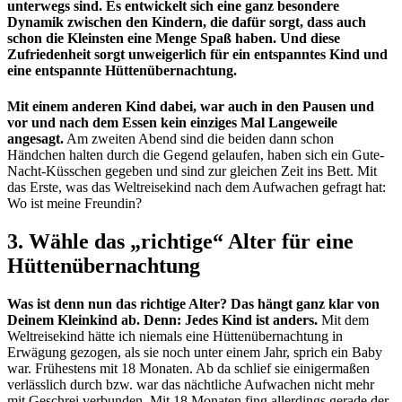
unterwegs sind. Es entwickelt sich eine ganz besondere
Dynamik zwischen den Kindern, die dafür sorgt, dass auch
schon die Kleinsten eine Menge Spaß haben. Und diese
Zufriedenheit sorgt unweigerlich für ein entspanntes Kind und
eine entspannte Hüttenübernachtung.
Mit einem anderen Kind dabei, war auch in den Pausen und
vor und nach dem Essen kein einziges Mal Langeweile
angesagt.
Am zweiten Abend sind die beiden dann schon
Händchen halten durch die Gegend gelaufen, haben sich ein Gute-
Nacht-Küsschen gegeben und sind zur gleichen Zeit ins Bett. Mit
das Erste, was das Weltreisekind nach dem Aufwachen gefragt hat:
Wo ist meine Freundin?
3. Wähle das „richtige“ Alter für eine
Hüttenübernachtung
Was ist denn nun das richtige Alter? Das hängt ganz klar von
Deinem Kleinkind ab. Denn: Jedes Kind ist anders.
Mit dem
Weltreisekind hätte ich niemals eine Hüttenübernachtung in
Erwägung gezogen, als sie noch unter einem Jahr, sprich ein Baby
war. Frühestens mit 18 Monaten. Ab da schlief sie einigermaßen
verlässlich durch bzw. war das nächtliche Aufwachen nicht mehr
mit Geschrei verbunden. Mit 18 Monaten fing allerdings gerade der