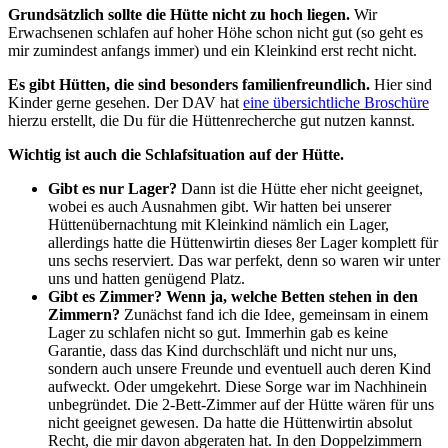
Grundsätzlich sollte die Hütte nicht zu hoch liegen.
Wir
Erwachsenen schlafen auf hoher Höhe schon nicht gut (so geht es
mir zumindest anfangs immer) und ein Kleinkind erst recht nicht.
Es gibt Hütten, die sind besonders familienfreundlich.
Hier sind
Kinder gerne gesehen. Der DAV hat
eine übersichtliche Broschüre
hierzu erstellt, die Du für die Hüttenrecherche gut nutzen kannst.
Wichtig ist auch die Schlafsituation auf der Hütte.
Gibt es nur Lager?
Dann ist die Hütte eher nicht geeignet,
wobei es auch Ausnahmen gibt. Wir hatten bei unserer
Hüttenübernachtung mit Kleinkind nämlich ein Lager,
allerdings hatte die Hüttenwirtin dieses 8er Lager komplett für
uns sechs reserviert. Das war perfekt, denn so waren wir unter
uns und hatten genügend Platz.
Gibt es Zimmer? Wenn ja, welche Betten stehen in den
Zimmern?
Zunächst fand ich die Idee, gemeinsam in einem
Lager zu schlafen nicht so gut. Immerhin gab es keine
Garantie, dass das Kind durchschläft und nicht nur uns,
sondern auch unsere Freunde und eventuell auch deren Kind
aufweckt. Oder umgekehrt. Diese Sorge war im Nachhinein
unbegründet. Die 2-Bett-Zimmer auf der Hütte wären für uns
nicht geeignet gewesen. Da hatte die Hüttenwirtin absolut
Recht, die mir davon abgeraten hat. In den Doppelzimmern