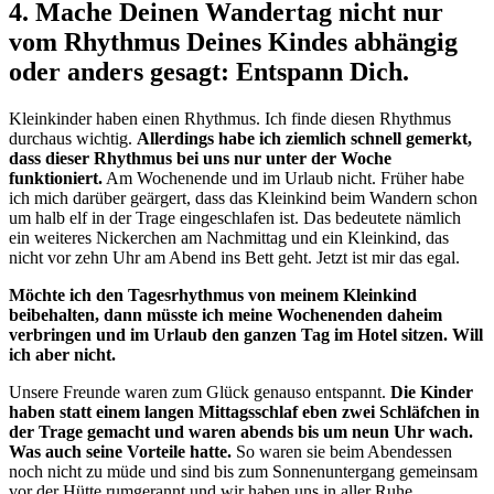
4. Mache Deinen Wandertag nicht nur
vom Rhythmus Deines Kindes abhängig
oder anders gesagt: Entspann Dich.
Kleinkinder haben einen Rhythmus. Ich finde diesen Rhythmus
durchaus wichtig.
Allerdings habe ich ziemlich schnell gemerkt,
dass dieser Rhythmus bei uns nur unter der Woche
funktioniert.
Am Wochenende und im Urlaub nicht. Früher habe
ich mich darüber geärgert, dass das Kleinkind beim Wandern schon
um halb elf in der Trage eingeschlafen ist. Das bedeutete nämlich
ein weiteres Nickerchen am Nachmittag und ein Kleinkind, das
nicht vor zehn Uhr am Abend ins Bett geht. Jetzt ist mir das egal.
Möchte ich den Tagesrhythmus von meinem Kleinkind
beibehalten, dann müsste ich meine Wochenenden daheim
verbringen und im Urlaub den ganzen Tag im Hotel sitzen. Will
ich aber nicht.
Unsere Freunde waren zum Glück genauso entspannt.
Die Kinder
haben statt einem langen Mittagsschlaf eben zwei Schläfchen in
der Trage gemacht und waren abends bis um neun Uhr wach.
Was auch seine Vorteile hatte.
So waren sie beim Abendessen
noch nicht zu müde und sind bis zum Sonnenuntergang gemeinsam
vor der Hütte rumgerannt und wir haben uns in aller Ruhe