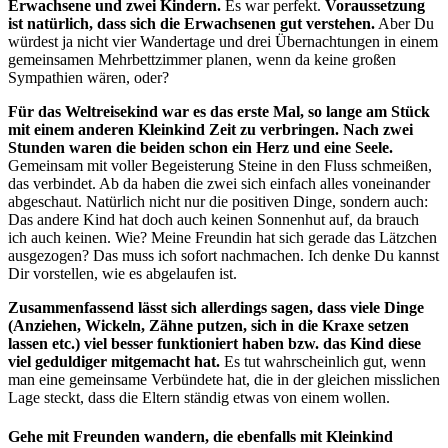
Erwachsene und zwei Kindern.
Es war perfekt.
Voraussetzung
ist natürlich, dass sich die Erwachsenen gut verstehen.
Aber Du
würdest ja nicht vier Wandertage und drei Übernachtungen in einem
gemeinsamen Mehrbettzimmer planen, wenn da keine großen
Sympathien wären, oder?
Für das Weltreisekind war es das erste Mal, so lange am Stück
mit einem anderen Kleinkind Zeit zu verbringen.
Nach zwei
Stunden waren die beiden schon ein Herz und eine Seele.
Gemeinsam mit voller Begeisterung Steine in den Fluss schmeißen,
das verbindet. Ab da haben die zwei sich einfach alles voneinander
abgeschaut. Natürlich nicht nur die positiven Dinge, sondern auch:
Das andere Kind hat doch auch keinen Sonnenhut auf, da brauch
ich auch keinen. Wie? Meine Freundin hat sich gerade das Lätzchen
ausgezogen? Das muss ich sofort nachmachen. Ich denke Du kannst
Dir vorstellen, wie es abgelaufen ist.
Zusammenfassend lässt sich allerdings sagen, dass viele Dinge
(Anziehen, Wickeln, Zähne putzen, sich in die Kraxe setzen
lassen etc.) viel besser funktioniert haben bzw. das Kind diese
viel geduldiger mitgemacht hat.
Es tut wahrscheinlich gut, wenn
man eine gemeinsame Verbündete hat, die in der gleichen misslichen
Lage steckt, dass die Eltern ständig etwas von einem wollen.
Gehe mit Freunden wandern, die ebenfalls mit Kleinkind