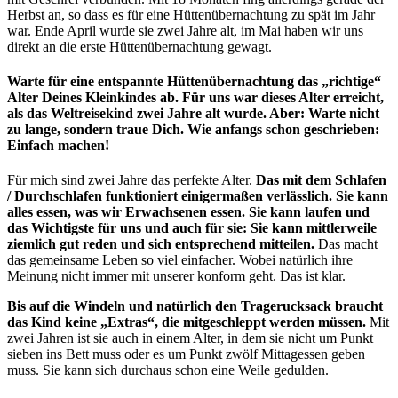
Herbst an, so dass es für eine Hüttenübernachtung zu spät im Jahr
war. Ende April wurde sie zwei Jahre alt, im Mai haben wir uns
direkt an die erste Hüttenübernachtung gewagt.
Warte für eine entspannte Hüttenübernachtung das „richtige“
Alter Deines Kleinkindes ab. Für uns war dieses Alter erreicht,
als das Weltreisekind zwei Jahre alt wurde. Aber: Warte nicht
zu lange, sondern traue Dich. Wie anfangs schon geschrieben:
Einfach machen!
Für mich sind zwei Jahre das perfekte Alter.
Das mit dem Schlafen
/ Durchschlafen funktioniert einigermaßen verlässlich. Sie kann
alles essen, was wir Erwachsenen essen. Sie kann laufen und
das Wichtigste für uns und auch für sie: Sie kann mittlerweile
ziemlich gut reden und sich entsprechend mitteilen.
Das macht
das gemeinsame Leben so viel einfacher. Wobei natürlich ihre
Meinung nicht immer mit unserer konform geht. Das ist klar.
Bis auf die Windeln und natürlich den Tragerucksack braucht
das Kind keine „Extras“, die mitgeschleppt werden müssen.
Mit
zwei Jahren ist sie auch in einem Alter, in dem sie nicht um Punkt
sieben ins Bett muss oder es um Punkt zwölf Mittagessen geben
muss. Sie kann sich durchaus schon eine Weile gedulden.