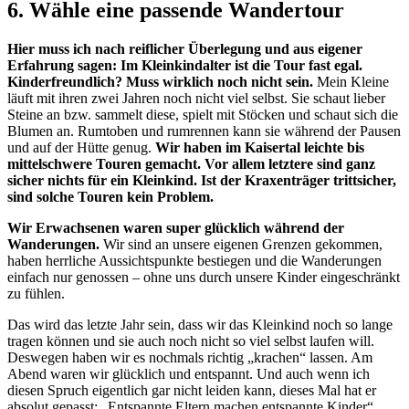
6. Wähle eine passende Wandertour
Hier muss ich nach reiflicher Überlegung und aus eigener
Erfahrung sagen: Im Kleinkindalter ist die Tour fast egal.
Kinderfreundlich? Muss wirklich noch nicht sein.
Mein Kleine
läuft mit ihren zwei Jahren noch nicht viel selbst. Sie schaut lieber
Steine an bzw. sammelt diese, spielt mit Stöcken und schaut sich die
Blumen an. Rumtoben und rumrennen kann sie während der Pausen
und auf der Hütte genug.
Wir haben im Kaisertal leichte bis
mittelschwere Touren gemacht. Vor allem letztere sind ganz
sicher nichts für ein Kleinkind. Ist der Kraxenträger trittsicher,
sind solche Touren kein Problem.
Wir Erwachsenen waren super glücklich während der
Wanderungen.
Wir sind an unsere eigenen Grenzen gekommen,
haben herrliche Aussichtspunkte bestiegen und die Wanderungen
einfach nur genossen – ohne uns durch unsere Kinder eingeschränkt
zu fühlen.
Das wird das letzte Jahr sein, dass wir das Kleinkind noch so lange
tragen können und sie auch noch nicht so viel selbst laufen will.
Deswegen haben wir es nochmals richtig „krachen“ lassen. Am
Abend waren wir glücklich und entspannt. Und auch wenn ich
diesen Spruch eigentlich gar nicht leiden kann, dieses Mal hat er
absolut gepasst: „Entspannte Eltern machen entspannte Kinder“.