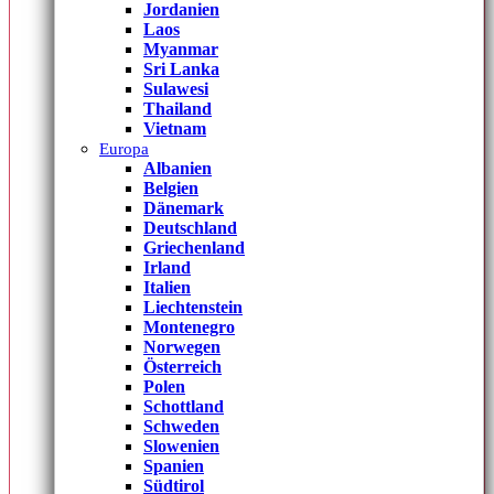
Jordanien
Laos
Myanmar
Sri Lanka
Sulawesi
Thailand
Vietnam
Europa
Albanien
Belgien
Dänemark
Deutschland
Griechenland
Irland
Italien
Liechtenstein
Montenegro
Norwegen
Österreich
Polen
Schottland
Schweden
Slowenien
Spanien
Südtirol