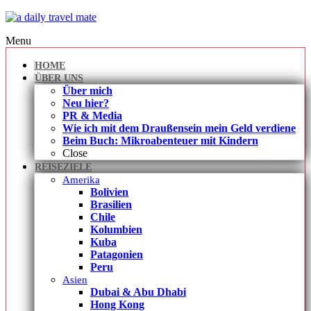
Menu
HOME
ÜBER UNS
Über mich
Neu hier?
PR & Media
Wie ich mit dem Draußensein mein Geld verdiene
Beim Buch: Mikroabenteuer mit Kindern
Close
REISEZIELE
Amerika
Bolivien
Brasilien
Chile
Kolumbien
Kuba
Patagonien
Peru
Asien
Dubai & Abu Dhabi
Hong Kong