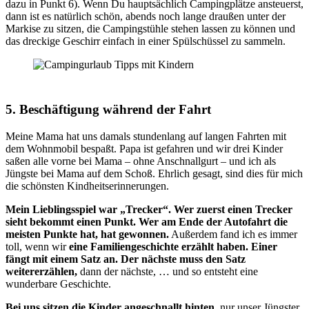
dazu in Punkt 6). Wenn Du hauptsächlich Campingplätze ansteuerst,
dann ist es natürlich schön, abends noch lange draußen unter der
Markise zu sitzen, die Campingstühle stehen lassen zu können und
das dreckige Geschirr einfach in einer Spülschüssel zu sammeln.
5. Beschäftigung während der Fahrt
Meine Mama hat uns damals stundenlang auf langen Fahrten mit
dem Wohnmobil bespaßt. Papa ist gefahren und wir drei Kinder
saßen alle vorne bei Mama – ohne Anschnallgurt – und ich als
Jüngste bei Mama auf dem Schoß. Ehrlich gesagt, sind dies für mich
die schönsten Kindheitserinnerungen.
Mein Lieblingsspiel war „Trecker“. Wer zuerst einen Trecker
sieht bekommt einen Punkt. Wer am Ende der Autofahrt die
meisten Punkte hat, hat gewonnen.
Außerdem fand ich es immer
toll, wenn wir
eine Familiengeschichte erzählt haben. Einer
fängt mit einem Satz an. Der nächste muss den Satz
weitererzählen,
dann der nächste, … und so entsteht eine
wunderbare Geschichte.
Bei uns sitzen die Kinder angeschnallt hinten,
nur unser Jüngster