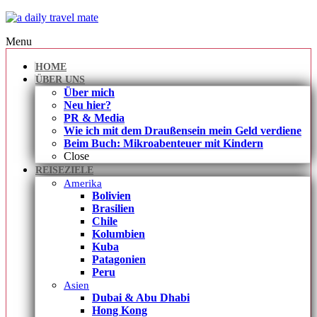
Menu
HOME
ÜBER UNS
Über mich
Neu hier?
PR & Media
Wie ich mit dem Draußensein mein Geld verdiene
Beim Buch: Mikroabenteuer mit Kindern
Close
REISEZIELE
Amerika
Bolivien
Brasilien
Chile
Kolumbien
Kuba
Patagonien
Peru
Asien
Dubai & Abu Dhabi
Hong Kong