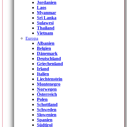
Jordanien
Laos
Myanmar
Sri Lanka
Sulawesi
Thailand
Vietnam
Europa
Albanien
Belgien
Dänemark
Deutschland
Griechenland
Irland
Italien
Liechtenstein
Montenegro
Norwegen
Österreich
Polen
Schottland
Schweden
Slowenien
Spanien
Südtirol