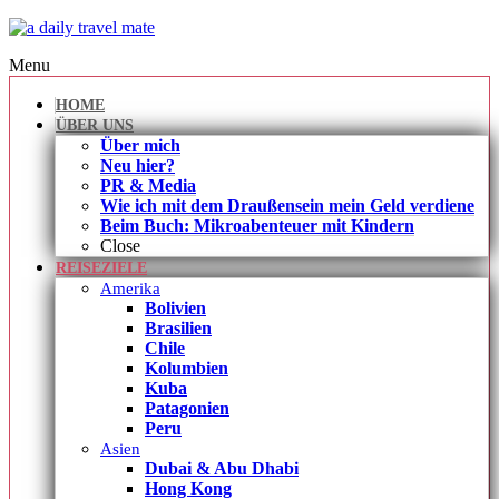
Menu
HOME
ÜBER UNS
Über mich
Neu hier?
PR & Media
Wie ich mit dem Draußensein mein Geld verdiene
Beim Buch: Mikroabenteuer mit Kindern
Close
REISEZIELE
Amerika
Bolivien
Brasilien
Chile
Kolumbien
Kuba
Patagonien
Peru
Asien
Dubai & Abu Dhabi
Hong Kong