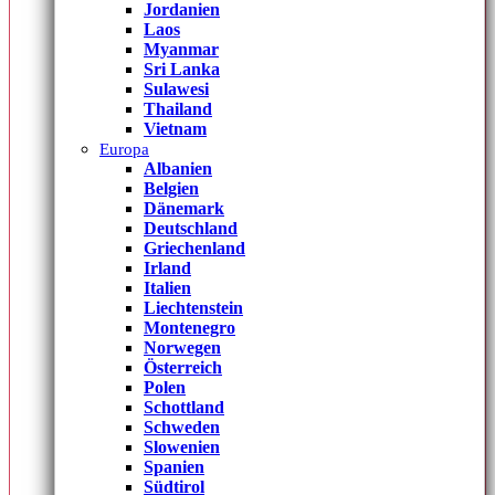
Jordanien
Laos
Myanmar
Sri Lanka
Sulawesi
Thailand
Vietnam
Europa
Albanien
Belgien
Dänemark
Deutschland
Griechenland
Irland
Italien
Liechtenstein
Montenegro
Norwegen
Österreich
Polen
Schottland
Schweden
Slowenien
Spanien
Südtirol