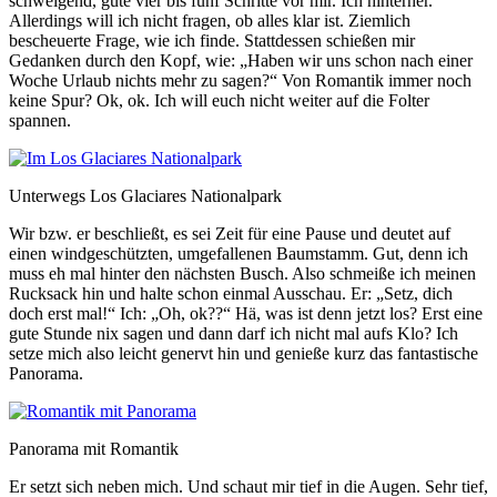
schweigend, gute vier bis fünf Schritte vor mir. Ich hinterher.
Allerdings will ich nicht fragen, ob alles klar ist. Ziemlich
bescheuerte Frage, wie ich finde. Stattdessen schießen mir
Gedanken durch den Kopf, wie: „Haben wir uns schon nach einer
Woche Urlaub nichts mehr zu sagen?“ Von Romantik immer noch
keine Spur? Ok, ok. Ich will euch nicht weiter auf die Folter
spannen.
Unterwegs Los Glaciares Nationalpark
Wir bzw. er beschließt, es sei Zeit für eine Pause und deutet auf
einen windgeschützten, umgefallenen Baumstamm. Gut, denn ich
muss eh mal hinter den nächsten Busch. Also schmeiße ich meinen
Rucksack hin und halte schon einmal Ausschau. Er: „Setz, dich
doch erst mal!“ Ich: „Oh, ok??“ Hä, was ist denn jetzt los? Erst eine
gute Stunde nix sagen und dann darf ich nicht mal aufs Klo? Ich
setze mich also leicht genervt hin und genieße kurz das fantastische
Panorama.
Panorama mit Romantik
Er setzt sich neben mich. Und schaut mir tief in die Augen. Sehr tief,