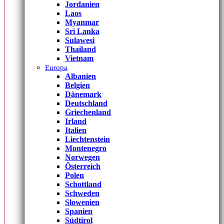
Jordanien
Laos
Myanmar
Sri Lanka
Sulawesi
Thailand
Vietnam
Europa
Albanien
Belgien
Dänemark
Deutschland
Griechenland
Irland
Italien
Liechtenstein
Montenegro
Norwegen
Österreich
Polen
Schottland
Schweden
Slowenien
Spanien
Südtirol