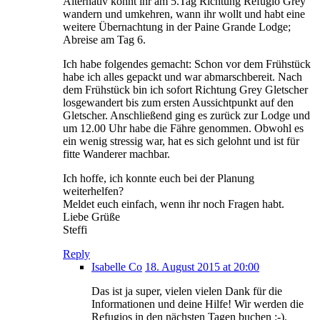
Alternativ könnt ihr am 5.Tag Richtung Refugio Grey
wandern und umkehren, wann ihr wollt und habt eine
weitere Übernachtung in der Paine Grande Lodge;
Abreise am Tag 6.
Ich habe folgendes gemacht: Schon vor dem Frühstück
habe ich alles gepackt und war abmarschbereit. Nach
dem Frühstück bin ich sofort Richtung Grey Gletscher
losgewandert bis zum ersten Aussichtpunkt auf den
Gletscher. Anschließend ging es zurück zur Lodge und
um 12.00 Uhr habe die Fähre genommen. Obwohl es
ein wenig stressig war, hat es sich gelohnt und ist für
fitte Wanderer machbar.
Ich hoffe, ich konnte euch bei der Planung
weiterhelfen?
Meldet euch einfach, wenn ihr noch Fragen habt.
Liebe Grüße
Steffi
Reply
Isabelle Co
18. August 2015 at 20:00
Das ist ja super, vielen vielen Dank für die
Informationen und deine Hilfe! Wir werden die
Refugios in den nächsten Tagen buchen :-).