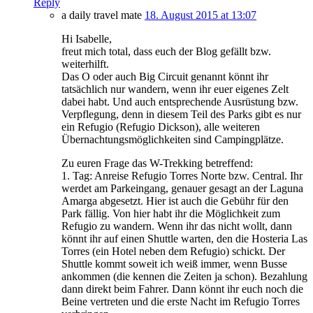
Reply
a daily travel mate
18. August 2015 at 13:07
Hi Isabelle,
freut mich total, dass euch der Blog gefällt bzw.
weiterhilft.
Das O oder auch Big Circuit genannt könnt ihr
tatsächlich nur wandern, wenn ihr euer eigenes Zelt
dabei habt. Und auch entsprechende Ausrüstung bzw.
Verpflegung, denn in diesem Teil des Parks gibt es nur
ein Refugio (Refugio Dickson), alle weiteren
Übernachtungsmöglichkeiten sind Campingplätze.
Zu euren Frage das W-Trekking betreffend:
1. Tag: Anreise Refugio Torres Norte bzw. Central. Ihr
werdet am Parkeingang, genauer gesagt an der Laguna
Amarga abgesetzt. Hier ist auch die Gebühr für den
Park fällig. Von hier habt ihr die Möglichkeit zum
Refugio zu wandern. Wenn ihr das nicht wollt, dann
könnt ihr auf einen Shuttle warten, den die Hosteria Las
Torres (ein Hotel neben dem Refugio) schickt. Der
Shuttle kommt soweit ich weiß immer, wenn Busse
ankommen (die kennen die Zeiten ja schon). Bezahlung
dann direkt beim Fahrer. Dann könnt ihr euch noch die
Beine vertreten und die erste Nacht im Refugio Torres