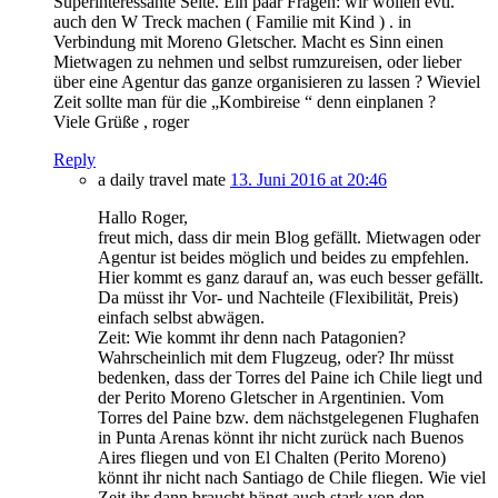
Superinteressante Seite. Ein paar Fragen: wir wollen evtl.
auch den W Treck machen ( Familie mit Kind ) . in
Verbindung mit Moreno Gletscher. Macht es Sinn einen
Mietwagen zu nehmen und selbst rumzureisen, oder lieber
über eine Agentur das ganze organisieren zu lassen ? Wieviel
Zeit sollte man für die „Kombireise “ denn einplanen ?
Viele Grüße , roger
Reply
a daily travel mate
13. Juni 2016 at 20:46
Hallo Roger,
freut mich, dass dir mein Blog gefällt. Mietwagen oder
Agentur ist beides möglich und beides zu empfehlen.
Hier kommt es ganz darauf an, was euch besser gefällt.
Da müsst ihr Vor- und Nachteile (Flexibilität, Preis)
einfach selbst abwägen.
Zeit: Wie kommt ihr denn nach Patagonien?
Wahrscheinlich mit dem Flugzeug, oder? Ihr müsst
bedenken, dass der Torres del Paine ich Chile liegt und
der Perito Moreno Gletscher in Argentinien. Vom
Torres del Paine bzw. dem nächstgelegenen Flughafen
in Punta Arenas könnt ihr nicht zurück nach Buenos
Aires fliegen und von El Chalten (Perito Moreno)
könnt ihr nicht nach Santiago de Chile fliegen. Wie viel
Zeit ihr dann braucht hängt auch stark von den