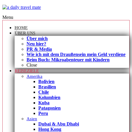
Menu
HOME
ÜBER UNS
Über mich
Neu hier?
PR & Media
Wie ich mit dem Draußensein mein Geld verdiene
Beim Buch: Mikroabenteuer mit Kindern
Close
REISEZIELE
Amerika
Bolivien
Brasilien
Chile
Kolumbien
Kuba
Patagonien
Peru
Asien
Dubai & Abu Dhabi
Hong Kong