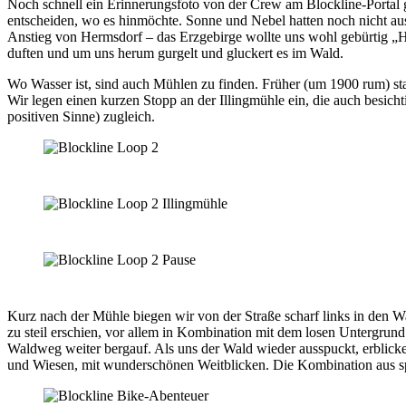
Noch schnell ein Erinnerungsfoto von der Crew am Blockline-Portal ges
entscheiden, wo es hinmöchte. Sonne und Nebel hatten noch nicht aus
Anstieg von Hermsdorf – das Erzgebirge wollte uns wohl gebürtig „H
duften und um uns herum gurgelt und gluckert es im Wald.
Wo Wasser ist, sind auch Mühlen zu finden. Früher (um 1900 rum) st
Wir legen einen kurzen Stopp an der Illingmühle ein, die auch besicht
positiven Sinne) zugleich.
Kurz nach der Mühle biegen wir von der Straße scharf links in den Wa
zu steil erschien, vor allem in Kombination mit dem losen Untergr
Waldweg weiter bergauf. Als uns der Wald wieder ausspuckt, erblicken
und Wiesen, mit wunderschönen Weitblicken. Die Kombination aus s