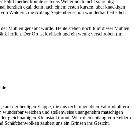
 Fahrt hierher konnte sich das Wetter noch nicht so richtig
mal herzlich egal, denn nach einem ersten kurzen, aber knackigen
en von Wäldern, die Anfang September schon wunderbar herbstlich
l der Mühlen genannt wurde. Heute stehen noch fünf dieser Mühlen.
änk hoffen. Der Ort ist idyllisch und ein wenig verschroben (im
ge auf der heutigen Etappe, die uns recht ungeübten Fahrradfahrern
nen wunderbar weichen und stellenweise unangenehm matschigen
der gleichnamigen Kleinstadt thront. Wir rollen entlang von Feldern
 Schäfchenwolken zaubert uns ein Grinsen ins Gesicht.