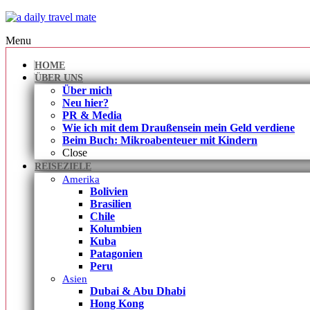
Menu
HOME
ÜBER UNS
Über mich
Neu hier?
PR & Media
Wie ich mit dem Draußensein mein Geld verdiene
Beim Buch: Mikroabenteuer mit Kindern
Close
REISEZIELE
Amerika
Bolivien
Brasilien
Chile
Kolumbien
Kuba
Patagonien
Peru
Asien
Dubai & Abu Dhabi
Hong Kong