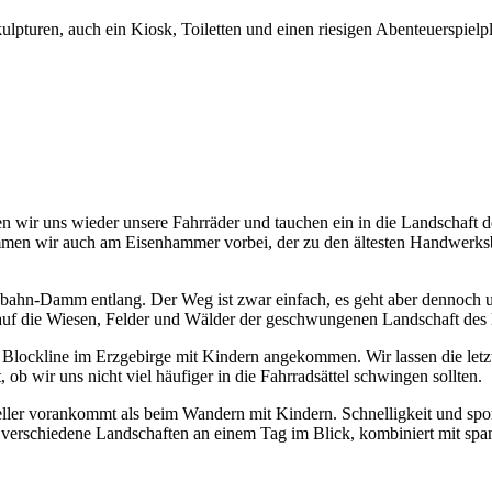
pturen, auch ein Kiosk, Toiletten und einen riesigen Abenteuerspielp
en wir uns wieder unsere Fahrräder und tauchen ein in die Landschaft 
mmen wir auch am Eisenhammer vorbei, der zu den ältesten Handwerks
ahn-Damm entlang. Der Weg ist zwar einfach, es geht aber dennoch u
auf die Wiesen, Felder und Wälder der geschwungenen Landschaft des E
 Blockline im Erzgebirge mit Kindern angekommen. Wir lassen die let
 ob wir uns nicht viel häufiger in die Fahrradsättel schwingen sollten.
eller vorankommt als beim Wandern mit Kindern. Schnelligkeit und sport
verschiedene Landschaften an einem Tag im Blick, kombiniert mit spann