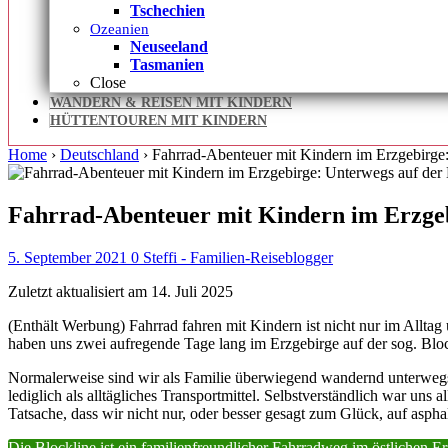
Tschechien
Ozeanien
Neuseeland
Tasmanien
Close
WANDERN & REISEN MIT KINDERN
HÜTTENTOUREN MIT KINDERN
Home
›
Deutschland
›
Fahrrad-Abenteuer mit Kindern im Erzgebirge:
Fahrrad-Abenteuer mit Kindern im Erzgeb
5. September 2021
0
Steffi - Familien-Reiseblogger
Zuletzt aktualisiert am 14. Juli 2025
(Enthält Werbung) Fahrrad fahren mit Kindern ist nicht nur im All
haben uns zwei aufregende Tage lang im Erzgebirge auf der sog. Bloc
Normalerweise sind wir als Familie überwiegend wandernd unterwegs, 
lediglich als alltägliches Transportmittel. Selbstverständlich war uns 
Tatsache, dass wir nicht nur, oder besser gesagt zum Glück, auf asph
Die Blockline ist ein familienfreundlicher Fahrradweg im östlichen