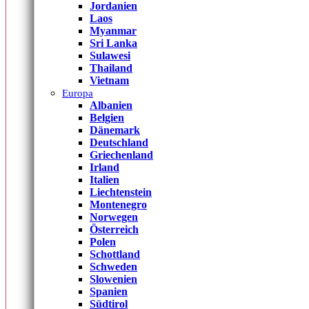
Jordanien
Laos
Myanmar
Sri Lanka
Sulawesi
Thailand
Vietnam
Europa
Albanien
Belgien
Dänemark
Deutschland
Griechenland
Irland
Italien
Liechtenstein
Montenegro
Norwegen
Österreich
Polen
Schottland
Schweden
Slowenien
Spanien
Südtirol