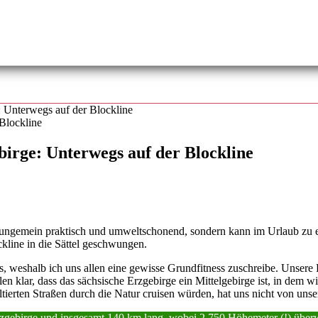
 Unterwegs auf der Blockline
irge: Unterwegs auf der Blockline
tag ungemein praktisch und umweltschonend, sondern kann im Urlaub z
kline in die Sättel geschwungen.
weshalb ich uns allen eine gewisse Grundfitness zuschreibe. Unsere Fah
allen klar, dass das sächsische Erzgebirge ein Mittelgebirge ist, in dem
altierten Straßen durch die Natur cruisen würden, hat uns nicht von un
 Erzgebirge und insgesamt 140 km lang, wobei 2.750 Höhemeter (!) übe