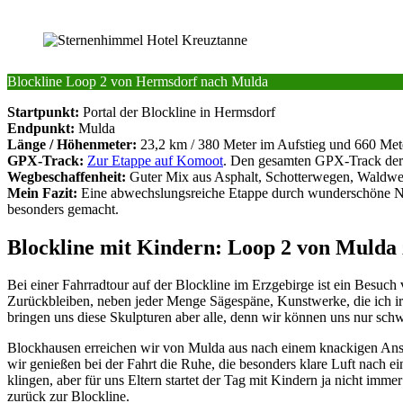
Blockline Loop 2 von Hermsdorf nach Mulda
Startpunkt:
Portal der Blockline in Hermsdorf
Endpunkt:
Mulda
Länge / Höhenmeter:
23,2 km / 380 Meter im Aufstieg und 660 Met
GPX-Track:
Zur Etappe auf Komoot
. Den gesamten GPX-Track der
Wegbeschaffenheit:
Guter Mix aus Asphalt, Schotterwegen, Waldwege
Mein Fazit:
Eine abwechslungsreiche Etappe durch wunderschöne Nat
besonders gemacht.
Blockline mit Kindern: Loop 2 von Muld
Bei einer Fahrradtour auf der Blockline im Erzgebirge ist ein Besuch 
Zurückbleiben, neben jeder Menge Sägespäne, Kunstwerke, die ich ir
bringen uns diese Skulpturen aber alle, denn wir können uns nur schwer
Blockhausen erreichen wir von Mulda aus nach einem knackigen Anstie
wir genießen bei der Fahrt die Ruhe, die besonders klare Luft nach 
klingen, aber für uns Eltern startet der Tag mit Kindern ja nicht i
zurück zur Blockline.