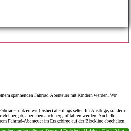
u einem spannenden Fahrrad-Abenteuer mit Kindern werden. Wir
rräder nutzen wir (bisher) allerdings selten für Ausflüge, sondern
 wir viel bergab, aber eben auch bergauf fahren werden. Auch die
serem Fahrrad-Abenteuer im Erzgebirge auf der Blockline abgehalten.
rwunden werden müssen. Start und Ende ist in Holzhau. Die 140 km