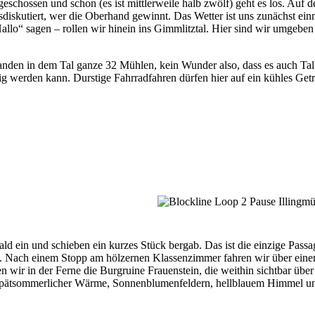
chossen und schon (es ist mittlerweile halb zwölf) geht es los. Auf der
diskutiert, wer die Oberhand gewinnt. Das Wetter ist uns zunächst ein
allo“ sagen – rollen wir hinein ins Gimmlitztal. Hier sind wir umgeb
anden in dem Tal ganze 32 Mühlen, kein Wunder also, dass es auch Ta
ig werden kann. Durstige Fahrradfahren dürfen hier auf ein kühles Getr
ld ein und schieben ein kurzes Stück bergab. Das ist die einzige Passa
und. Nach einem Stopp am hölzernen Klassenzimmer fahren wir über ei
 wir in der Ferne die Burgruine Frauenstein, die weithin sichtbar über 
pätsommerlicher Wärme, Sonnenblumenfeldern, hellblauem Himmel und