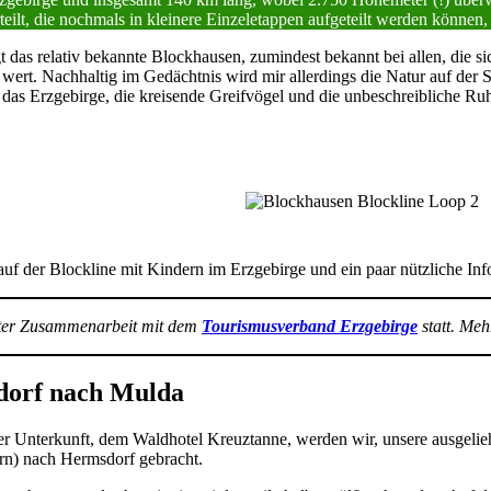
lt, die nochmals in kleinere Einzeletappen aufgeteilt werden können, j
as relativ bekannte Blockhausen, zumindest bekannt bei allen, die sic
wert. Nachhaltig im Gedächtnis wird mir allerdings die Natur auf der S
s Erzgebirge, die kreisende Greifvögel und die unbeschreibliche Ru
uf der Blockline mit Kindern im Erzgebirge und ein paar nützliche Inf
lter Zusammenarbeit mit dem
Tourismusverband Erzgebirge
statt.
Mehr
dorf nach Mulda
rer Unterkunft, dem Waldhotel Kreuztanne, werden wir, unsere ausgeli
rn) nach Hermsdorf gebracht.