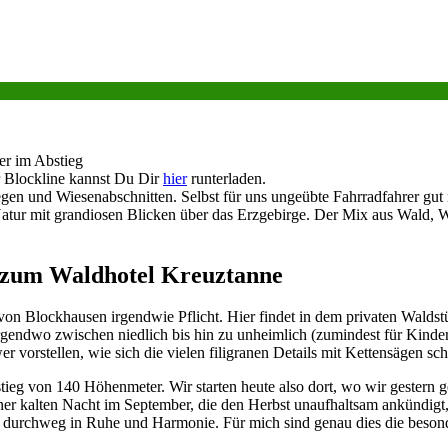
er im Abstieg
 Blockline kannst Du Dir
hier
runterladen.
n und Wiesenabschnitten. Selbst für uns ungeübte Fahrradfahrer gut 
ur mit grandiosen Blicken über das Erzgebirge. Der Mix aus Wald, Wa
a zum Waldhotel Kreuztanne
von Blockhausen irgendwie Pflicht. Hier findet in dem privaten Waldstüc
gendwo zwischen niedlich bis hin zu unheimlich (zumindest für Kinder
 vorstellen, wie sich die vielen filigranen Details mit Kettensägen sch
g von 140 Höhenmeter. Wir starten heute also dort, wo wir gestern ge
einer kalten Nacht im September, die den Herbst unaufhaltsam ankündigt
mmer durchweg in Ruhe und Harmonie. Für mich sind genau dies die beso