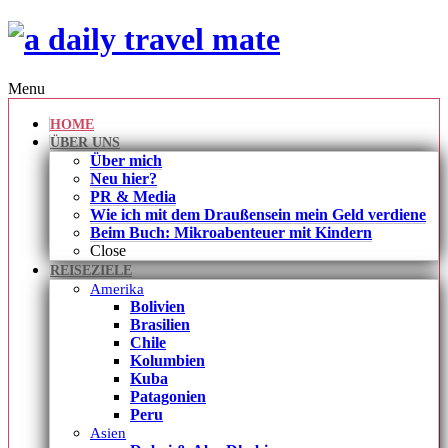
Menu
HOME
ÜBER UNS
Über mich
Neu hier?
PR & Media
Wie ich mit dem Draußensein mein Geld verdiene
Beim Buch: Mikroabenteuer mit Kindern
Close
REISEZIELE
Amerika
Bolivien
Brasilien
Chile
Kolumbien
Kuba
Patagonien
Peru
Asien