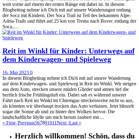
weit vorne auf einem der ersten Ränge mit dabei ist. In diesem
Blogbeitrag nehme ich Dich mit auf unsere Wanderungen entlang
der Soca mit Kindern. Der Soca Trail ist Teil des bekannten Alpe-
Adria-Trails und führt auf 25 km von Trenta nach Bovec entlang der
Soca,…
Reit im Winkl für Kinder: Unterwegs auf
dem Kinderwagen- und Spieleweg
16. Mai 2023
0
In diesem Blogbeitrag nehme ich Dich mit auf unsere Wanderung
auf dem Kinderwagen- und Spieleweg in Reit im Winkl. Wir steigen
aus dem Auto, strecken unsere müden Glieder und atmen tief die
herrlich frische Frühlingsluft ein. Dabei sah es während unserer
Fahrt nach Reit im Winkl im Chiemgau streckenweise nicht so aus,
als könnten wir überhaupt trocken das Auto verlassen. Jetzt blinzelt
sogar die Sonne ab und zu hinter den Wolken hervor. Die
landschaftliche Idylle um mich herum zaubert mir…
«
First
‹
Previous
5
6
7
8
9
10
11
Next
›
Last
»
Herzlich willkommen! Schön, dass du