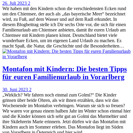
26. Juli 2023
2
Wir haben mit den Kindern schon die verschiedensten Ecken rund
um den Chiemsee, der auch als „das bayerische Meer“ bezeichnet
wird, zu Fuß, auf dem Wasser und auf dem Radl erkundet. In
diesem Blogbeitrag stelle ich Dir sechs Orte vor, die sich für einen
Familienurlaub am Chiemsee anbieten, damit ihr euren Urlaub am
Chiemsee mit Kindern planen könnt. Deutschland bietet viele
wunderbare Ecken, um im eigenen Land Urlaub zu machen. Es
macht Spaß, die Natur, die Geschichte und die Besonderheiten…
Montafon mit Kindern: Die besten Tipps
für euren Familienurlaub in Vorarlberg
30. Juni 2023
2
„Wirklich? Wir fahren noch einmal zum Golmi?“ Die Kinder
grinsen über beide Ohren, als wir ihnen erzählen, dass wir das
Wochenende im Montafon verbringen. Warum sie sich so freuen?
Wir waren vor genau einem halben Jahr im Winter schon einmal hier
und die Kinder können sich sehr gut an Golmi das Murmeltier und
ihre Skilehrerin Marie erinnern. Jetzt dürfen wir das Montafon mit
Kindern auch im Sommer erleben. Das Montafon liegt im Süden
von Vorarlberg in Österreich und hier wird…