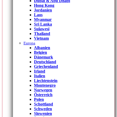
Dubai & Abu Dhabi
Hong Kong
Jordanien
Laos
Myanmar
Sri Lanka
Sulawesi
Thailand
Vietnam
Europa
Albanien
Belgien
Dänemark
Deutschland
Griechenland
Irland
Italien
Liechtenstein
Montenegro
Norwegen
Österreich
Polen
Schottland
Schweden
Slowenien