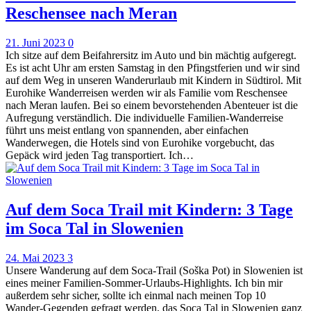
Reschensee nach Meran
21. Juni 2023
0
Ich sitze auf dem Beifahrersitz im Auto und bin mächtig aufgeregt.
Es ist acht Uhr am ersten Samstag in den Pfingstferien und wir sind
auf dem Weg in unseren Wanderurlaub mit Kindern in Südtirol. Mit
Eurohike Wanderreisen werden wir als Familie vom Reschensee
nach Meran laufen. Bei so einem bevorstehenden Abenteuer ist die
Aufregung verständlich. Die individuelle Familien-Wanderreise
führt uns meist entlang von spannenden, aber einfachen
Wanderwegen, die Hotels sind von Eurohike vorgebucht, das
Gepäck wird jeden Tag transportiert. Ich…
Auf dem Soca Trail mit Kindern: 3 Tage
im Soca Tal in Slowenien
24. Mai 2023
3
Unsere Wanderung auf dem Soca-Trail (Soška Pot) in Slowenien ist
eines meiner Familien-Sommer-Urlaubs-Highlights. Ich bin mir
außerdem sehr sicher, sollte ich einmal nach meinen Top 10
Wander-Gegenden gefragt werden, das Soca Tal in Slowenien ganz