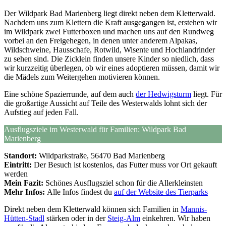
Der Wildpark Bad Marienberg liegt direkt neben dem Kletterwald.
Nachdem uns zum Klettern die Kraft ausgegangen ist, erstehen wir
im Wildpark zwei Futterboxen und machen uns auf den Rundweg
vorbei an den Freigehegen, in denen unter anderem Alpakas,
Wildschweine, Hausschafe, Rotwild, Wisente und Hochlandrinder
zu sehen sind. Die Zicklein finden unsere Kinder so niedlich, dass
wir kurzzeitig überlegen, ob wir eines adoptieren müssen, damit wir
die Mädels zum Weitergehen motivieren können.
Eine schöne Spazierrunde, auf dem auch
der Hedwigsturm
liegt. Für
die großartige Aussicht auf Teile des Westerwalds lohnt sich der
Aufstieg auf jeden Fall.
Ausflugsziele im Westerwald für Familien: Wildpark Bad
Marienberg
Standort:
Wildparkstraße, 56470 Bad Marienberg
Eintritt:
Der Besuch ist kostenlos, das Futter muss vor Ort gekauft
werden
Mein Fazit:
Schönes Ausflugsziel schon für die Allerkleinsten
Mehr Infos:
Alle Infos findest du
auf der Website des Tierparks
Direkt neben dem Kletterwald können sich Familien in
Mannis-
Hütten-Stadl
stärken oder in der
Steig-Alm
einkehren. Wir haben