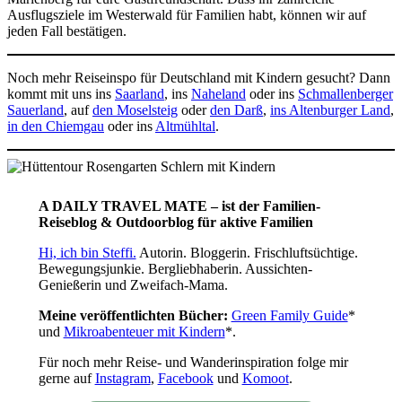
Ausflugsziele im Westerwald für Familien habt, können wir auf
jeden Fall bestätigen.
Noch mehr Reiseinspo für Deutschland mit Kindern gesucht? Dann
kommt mit uns ins
Saarland
, ins
Naheland
oder ins
Schmallenberger
Sauerland
, auf
den Moselsteig
oder
den Darß
,
ins Altenburger Land
,
in den Chiemgau
oder ins
Altmühltal
.
A DAILY TRAVEL MATE – ist der Familien-
Reiseblog & Outdoorblog für aktive Familien
Hi, ich bin Steffi.
Autorin. Bloggerin. Frischluftsüchtige.
Bewegungsjunkie. Bergliebhaberin. Aussichten-
Genießerin und Zweifach-Mama.
Meine veröffentlichten Bücher:
Green Family Guide
*
und
Mikroabenteuer mit Kindern
*.
Für noch mehr Reise- und Wanderinspiration folge mir
gerne auf
Instagram
,
Facebook
und
Komoot
.