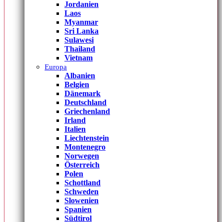
Jordanien
Laos
Myanmar
Sri Lanka
Sulawesi
Thailand
Vietnam
Europa
Albanien
Belgien
Dänemark
Deutschland
Griechenland
Irland
Italien
Liechtenstein
Montenegro
Norwegen
Österreich
Polen
Schottland
Schweden
Slowenien
Spanien
Südtirol