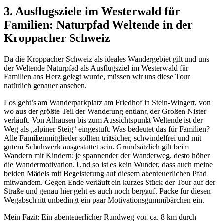
3. Ausflugsziele im Westerwald für
Familien
:
Naturpfad Weltende in der
Kroppacher Schweiz
Da die Kroppacher Schweiz als ideales Wandergebiet gilt und uns
der Weltende Naturpfad als Ausflugsziel im Westerwald für
Familien ans Herz gelegt wurde, müssen wir uns diese Tour
natürlich genauer ansehen.
Los geht’s am Wanderparkplatz am Friedhof in Stein-Wingert, von
wo aus der größte Teil der Wanderung entlang der Großen Nister
verläuft. Von Alhausen bis zum Aussichtspunkt Weltende ist der
Weg als „alpiner Steig“ eingestuft. Was bedeutet das für Familien?
Alle Familienmitglieder sollten trittsicher, schwindelfrei und mit
gutem Schuhwerk ausgestattet sein. Grundsätzlich gilt beim
Wandern mit Kindern: je spannender der Wanderweg, desto höher
die Wandermotivation. Und so ist es kein Wunder, dass auch meine
beiden Mädels mit Begeisterung auf diesem abenteuerlichen Pfad
mitwandern. Gegen Ende verläuft ein kurzes Stück der Tour auf der
Straße und genau hier geht es auch noch bergauf. Packe für diesen
Wegabschnitt unbedingt ein paar Motivationsgummibärchen ein.
Mein Fazit: Ein abenteuerlicher Rundweg von ca. 8 km durch