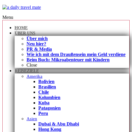
Menu
HOME
ÜBER UNS
Über mich
Neu hier?
PR & Media
Wie ich mit dem Draußensein mein Geld verdiene
Beim Buch: Mikroabenteuer mit Kindern
Close
REISEZIELE
Amerika
Bolivien
Brasilien
Chile
Kolumbien
Kuba
Patagonien
Peru
Asien
Dubai & Abu Dhabi
Hong Kong