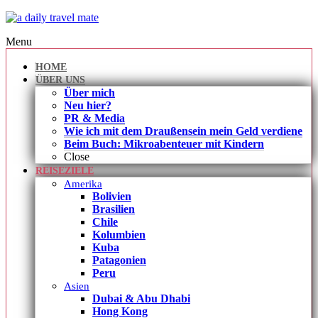
Menu
HOME
ÜBER UNS
Über mich
Neu hier?
PR & Media
Wie ich mit dem Draußensein mein Geld verdiene
Beim Buch: Mikroabenteuer mit Kindern
Close
REISEZIELE
Amerika
Bolivien
Brasilien
Chile
Kolumbien
Kuba
Patagonien
Peru
Asien
Dubai & Abu Dhabi
Hong Kong