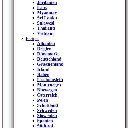
Jordanien
Laos
Myanmar
Sri Lanka
Sulawesi
Thailand
Vietnam
Europa
Albanien
Belgien
Dänemark
Deutschland
Griechenland
Irland
Italien
Liechtenstein
Montenegro
Norwegen
Österreich
Polen
Schottland
Schweden
Slowenien
Spanien
Südtirol