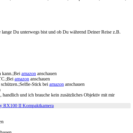
ie lange Du unterwegs bist und ob Du während Deiner Reise z.B.
en kann.;Bei
amazon
anschauen
HTC.;Bei
amazon
anschauen
schützen.;Selfie-Stick bei
amazon
anschauen
n
 handlich und ich brauche kein zusätzliches Objektiv mit mir
ny RX100 II Kompaktkamera
en
chauen