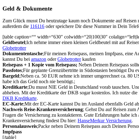
Geld & Dokumente
Zum Glück musst Du heutzutage kaum noch Dokumente auf Reisen mit
außerdem die
116116
oder speichere Dir diese Nummer in Dein Telefo
[table caption=““ width=“630″ colwidth=“20|100|30″ colalign=“left|l
Geldbeutel
;Ich nehme immer einen kleinen Geldbeutel mit auf Reisen
Globetrotter
Dokumententasche
;Für meinen Reisepass, meinen Impfpass, eine 
kannst Du bei
amazon
oder
Globetrotter
kaufen
Reisepass + 1 Kopie vom Reisepass;
Neben Deinem Reisepass sollte
Passfotos
;Für geplante Grenzübertritte in Südostasien benötigst Du e
Bargeld
;Neben ca. 50 EUR nehme ich immer umgerechnet ca. 80 USD 
habe ich das Geld noch nie benötigt.;
Kreditkarte
;Du musst NIE Geld in Deutschland vorab tauschen. Und 
abheben. Mit der Kreditkarte der DKB sogar kostenlos. Ich nutze die 
DKB Kreditkarte
.
EC-Karte
;Mit der EC-Karte kannst Du im Ausland ebenfalls Geld abh
Nachweis Reise-Krankenversicherung
; Gehst Du auf Reisen zum A
Fragen die Versicherung zu kontaktieren. Gute Erfahrungen habe ich
Krankenversicherung findest Du hier:
HanseMerkur Versicherung
.
Personalausweis
;Packe neben Deinem Reisepass auch Deinen Person
Impfpass
[/table]