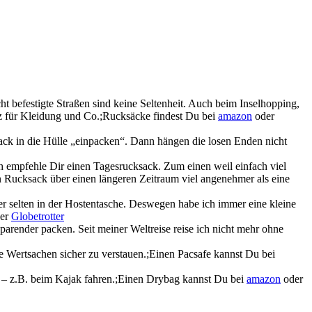
cht befestigte Straßen sind keine Seltenheit. Auch beim Inselhopping,
tz für Kleidung und Co.;Rucksäcke findest Du bei
amazon
oder
ack in die Hülle „einpacken“. Dann hängen die losen Enden nicht
ch empfehle Dir einen Tagesrucksack. Zum einen weil einfach viel
in Rucksack über einen längeren Zeitraum viel angenehmer als eine
er selten in der Hostentasche. Deswegen habe ich immer eine kleine
er
Globetrotter
arender packen. Seit meiner Weltreise reise ich nicht mehr ohne
e Wertsachen sicher zu verstauen.;Einen Pacsafe kannst Du bei
st – z.B. beim Kajak fahren.;Einen Drybag kannst Du bei
amazon
oder