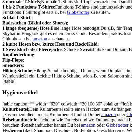
3 normale T-Shirts
;Normale T-Shirts sind Tops vorzuziehen. Damit 
1 bis 2 Funktions T-Shirts
;Funktions T-Shirts sind atmungsaktiv un
Funktions T-Shirts gibt es z.B. bei
Globetrotter
zu kaufen.
Schlaf T-Shirt
;
Badesachen (Bikini oder Shorts)
;
1 lange (bequeme) Hose
;Eine lange Hose benötigst Du z.B. für Tem
Skybar in Bangkok gibt es einen Dress-Code. Besonders praktisch s
Chinohosen bei
amazon
anschauen.
2 kurze Hosen bzw. kurze Hose und Rock/Kleid
;
1 Sweatshirt oder Fleecejacke
; Schicke Sweatshirts kann Du zum B
Kopfbedeckung
;
Flip-Flops
;
Sneackers
;
Hiking-Schuhe
;Hiking-Schuhe benötigst Du nur, wenn Du planst in 
Wanderstiefel ein. Leichte Hiking-Schuhe, wie z.B. von Salomon sin
[/table]
Hygieneartikel
[table caption=““ width=“630″ colwidth=“20|100|30″ colalign=“left|lef
Kulturbeutel
;Dein Kulturbeutel sollte einen Hacken zum Aufhängen 
„zusammenfalten“ muss.;Kulturbeutel findest Du bei
amazon
oder
Glo
Reisehandtuch
;Je nachdem wie Du reist und wo Du untergebracht bis
brauchen.;Reisehandtücher kannst Du bei
amazon
oder
Globetrotter
k
Hygieneartikel
; Shampoo, Duschgel, Bodylotion, Gesichtscreme, Wat