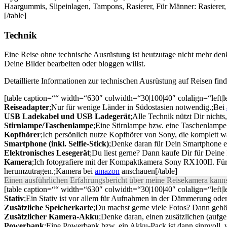
Haargummis, Slipeinlagen, Tampons, Rasierer, Für Männer: Rasierer,
[/table]
Technik
Eine Reise ohne technische Ausrüstung ist heutzutage nicht mehr de
Deine Bilder bearbeiten oder bloggen willst.
Detaillierte Informationen zur technischen Ausrüstung auf Reisen fin
[table caption=““ width=“630″ colwidth=“30|100|40″ colalign=“left|le
Reiseadapter
;Nur für wenige Länder in Südostasien notwendig.;Bei
USB Ladekabel und USB Ladegerät
;Alle Technik nützt Dir nicht
Stirnlampe/Taschenlampe
;Eine Stirnlampe bzw. eine Taschenlampe 
Kopfhörer
;Ich persönlich nutze Kopfhörer von Sony, die komplett 
Smartphone (inkl. Selfie-Stick)
;Denke daran für Dein Smartphone ei
Elektronisches Lesegerät
;Du liest gerne? Dann kaufe Dir für Deine 
Kamera
;Ich fotografiere mit der Kompaktkamera Sony RX100II. Für m
herumzutragen.;Kamera bei
amazon
anschauen[/table]
Einen ausführlichen Erfahrungsbericht über meine Reisekamera kanns
[table caption=““ width=“630″ colwidth=“30|100|40″ colalign=“left|le
Stativ
;Ein Stativ ist vor allem für Aufnahmen in der Dämmerung oder
Zusätzliche Speicherkarte
;Du machst gerne viele Fotos? Dann gehör
Zusätzlicher Kamera-Akku
;Denke daran, einen zusätzlichen (auf
Powerbank
;Eine Powerbank bzw. ein Akku-Pack ist dann sinnvoll, 