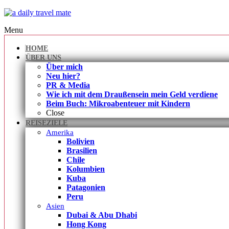
Menu
HOME
ÜBER UNS
Über mich
Neu hier?
PR & Media
Wie ich mit dem Draußensein mein Geld verdiene
Beim Buch: Mikroabenteuer mit Kindern
Close
REISEZIELE
Amerika
Bolivien
Brasilien
Chile
Kolumbien
Kuba
Patagonien
Peru
Asien
Dubai & Abu Dhabi
Hong Kong