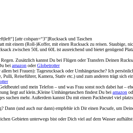
ft|left“] [attr colspan=“3″]Rucksack und Taschen
att mit einem (Roll-)Koffer, mit einen Rucksack zu reisen. Staubige, ni
ucksack zwischen 50L und 60L ist ausreichend und bietet genügend Pla
 Regen. Zusätzlich kannst Du bei Flügen oder Transfers Deinen Rucks
 Du bei
amazon
oder
Globetrotter
vor allem bei Frauen): Tagesrucksack oder Umhängetasche? Ich persönli
Pulli, Reiseführer, Kamera, Stativ etc.) und zum anderen trägt sich e
otter
Geldbeutel und mein Telefon – und was Frau sonst noch dabei hat – eh
ung liegt auf klein.;Kleine Umhängetaschen findest Du bei
amazon
od
ges suchen mehr. Außerdem kannst Du mit einem Packbeutel viel platzsp
ng? Dann (und auch nur dann) empfehle ich Dir einen Pacsafe, um Dein
eichen Gebieten unterwegs bist oder Dich viel auf dem Wasser aufhält