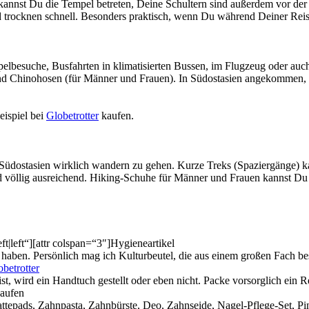
kannst Du die Tempel betreten, Deine Schultern sind außerdem vor der
d trocknen schnell. Besonders praktisch, wenn Du während Deiner Reis
pelbesuche, Busfahrten in klimatisierten Bussen, im Flugzeug oder au
ind Chinohosen (für Männer und Frauen). In Südostasien angekommen, 
eispiel bei
Globetrotter
kaufen.
Südostasien wirklich wandern zu gehen. Kurze Treks (Spaziergänge) k
d völlig ausreichend. Hiking-Schuhe für Männer und Frauen kannst Du
t|left“][attr colspan=“3″]Hygieneartikel
haben. Persönlich mag ich Kulturbeutel, die aus einem großen Fach be
betrotter
t, wird ein Handtuch gestellt oder eben nicht. Packe vorsorglich ein R
aufen
tepads, Zahnpasta, Zahnbürste, Deo, Zahnseide, Nagel-Pflege-Set, Pi