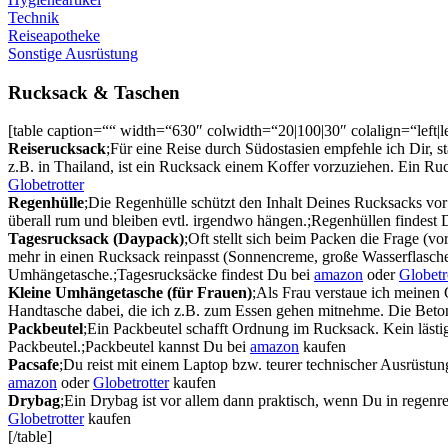
Technik
Reiseapotheke
Sonstige Ausrüstung
Rucksack & Taschen
[table caption=““ width=“630″ colwidth=“20|100|30″ colalign=“left|le
Reiserucksack
;Für eine Reise durch Südostasien empfehle ich Dir, st
z.B. in Thailand, ist ein Rucksack einem Koffer vorzuziehen. Ein R
Globetrotter
Regenhülle
;Die Regenhülle schützt den Inhalt Deines Rucksacks vor
überall rum und bleiben evtl. irgendwo hängen.;Regenhüllen findest
Tagesrucksack (Daypack)
;Oft stellt sich beim Packen die Frage (
mehr in einen Rucksack reinpasst (Sonnencreme, große Wasserflasche, 
Umhängetasche.;Tagesrucksäcke findest Du bei
amazon
oder
Globetr
Kleine Umhängetasche (für Frauen)
;Als Frau verstaue ich meinen 
Handtasche dabei, die ich z.B. zum Essen gehen mitnehme. Die Beton
Packbeutel
;Ein Packbeutel schafft Ordnung im Rucksack. Kein lästi
Packbeutel.;Packbeutel kannst Du bei
amazon
kaufen
Pacsafe
;Du reist mit einem Laptop bzw. teurer technischer Ausrüstu
amazon
oder
Globetrotter
kaufen
Drybag
;Ein Drybag ist vor allem dann praktisch, wenn Du in regenr
Globetrotter
kaufen
[/table]