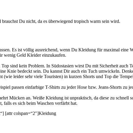
el brauchst Du nicht, da es überwiegend tropisch warm sein wird.
assen. Es ist völlig ausreichend, wenn Du Kleidung für maximal eine 
r wenig Geld Kleider einzukaufen.
Top sind kein Problem. In Südostasien wirst Du mit Sicherheit auch 
ne Knie bedeckt sein. Du kannst Dir auch ein Tuch umwickeln. Denke da
wie leider sehr viele Touristen) in kurzen Shorts und Top die Tempel be
spiel passen einfarbige T-Shirts zu jeder Hose bzw. Jeans-Shorts zu je
mehrt Mücken an. Weiße Kleidung ist unpraktisch, da diese zu schnell
, falls es sich beim Waschen verfärbt hat.
t“] [attr colspan=“2″]Kleidung