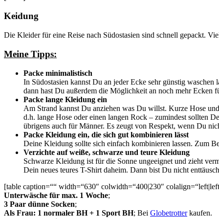
Keidung
Die Kleider für eine Reise nach Südostasien sind schnell gepackt. Vi
Meine Tipps:
Packe minimalistisch
In Südostasien kannst Du an jeder Ecke sehr günstig waschen l
dann hast Du außerdem die Möglichkeit an noch mehr Ecken fü
Packe lange Kleidung ein
Am Strand kannst Du anziehen was Du willst. Kurze Hose und 
d.h. lange Hose oder einen langen Rock – zumindest sollten Dei
übrigens auch für Männer. Es zeugt von Respekt, wenn Du nicht (
Packe Kleidung ein, die sich gut kombinieren lässt
Deine Kleidung sollte sich einfach kombinieren lassen. Zum Bei
Verzichte auf weiße, schwarze und teure Kleidung
Schwarze Kleidung ist für die Sonne ungeeignet und zieht ver
Dein neues teures T-Shirt daheim. Dann bist Du nicht enttäuscht
[table caption=““ width=“630″ colwidth=“400|230″ colalign=“left|lef
Unterwäsche für max. 1 Woche
;
3 Paar dünne Socken
;
Als Frau: 1 normaler BH + 1 Sport BH
; Bei
Globetrotter
kaufen.