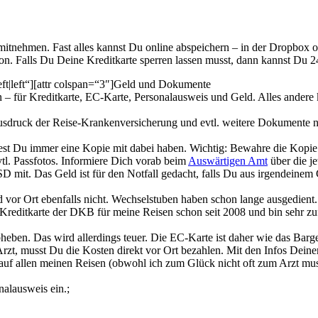
nehmen. Fast alles kannst Du online abspeichern – in der Dropbox o
n. Falls Du Deine Kreditkarte sperren lassen musst, dann kannst Du 
eft|left“][attr colspan=“3″]Geld und Dokumente
 – für Kreditkarte, EC-Karte, Personalausweis und Geld. Alles andere
Ausdruck der Reise-Krankenversicherung und evtl. weitere Dokumente
st Du immer eine Kopie mit dabei haben. Wichtig: Bewahre die Kopie a
vtl. Passfotos. Informiere Dich vorab beim
Auswärtigen Amt
über die j
mit. Das Geld ist für den Notfall gedacht, falls Du aus irgendeine
vor Ort ebenfalls nicht. Wechselstuben haben schon lange ausgedient.
Kreditkarte der DKB für meine Reisen schon seit 2008 und bin sehr zufri
eben. Das wird allerdings teuer. Die EC-Karte ist daher wie das Bargel
rzt, musst Du die Kosten direkt vor Ort bezahlen. Mit den Infos Deine
 auf allen meinen Reisen (obwohl ich zum Glück nicht oft zum Arzt mu
alausweis ein.;