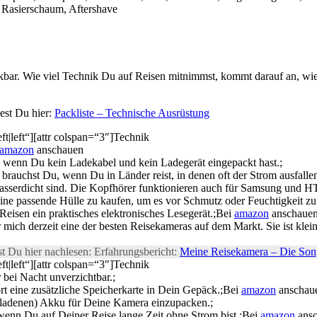
 Rasierschaum, Aftershave
nkbar. Wie viel Technik Du auf Reisen mitnimmst, kommt darauf an, w
dest Du hier:
Packliste – Technische Ausrüstung
ft|left“][attr colspan=“3″]Technik
amazon
anschauen
s, wenn Du kein Ladekabel und kein Ladegerät eingepackt hast.;
brauchst Du, wenn Du in Länder reist, in denen oft der Strom ausfall
wasserdicht sind. Die Kopfhörer funktionieren auch für Samsung und 
ne passende Hülle zu kaufen, um es vor Schmutz oder Feuchtigkeit zu 
Reisen ein praktisches elektronisches Lesegerät.;Bei
amazon
anschaue
ich derzeit eine der besten Reisekameras auf dem Markt. Sie ist klein,
t Du hier nachlesen: Erfahrungsbericht:
Meine Reisekamera – Die So
ft|left“][attr colspan=“3″]Technik
 bei Nacht unverzichtbar.;
t eine zusätzliche Speicherkarte in Dein Gepäck.;Bei
amazon
anschau
geladenen) Akku für Deine Kamera einzupacken.;
wenn Du auf Deiner Reise lange Zeit ohne Strom bist.;Bei
amazon
ans