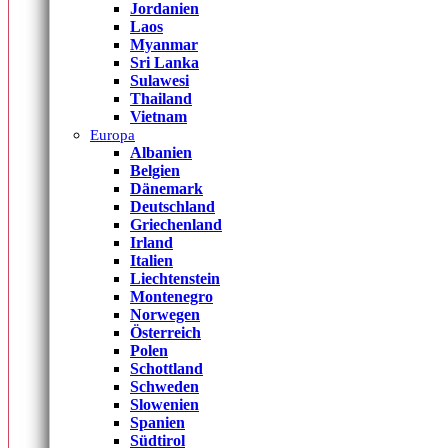
Jordanien
Laos
Myanmar
Sri Lanka
Sulawesi
Thailand
Vietnam
Europa
Albanien
Belgien
Dänemark
Deutschland
Griechenland
Irland
Italien
Liechtenstein
Montenegro
Norwegen
Österreich
Polen
Schottland
Schweden
Slowenien
Spanien
Südtirol