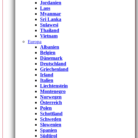
Jordanien
Laos
Myanmar
Sri Lanka
Sulawesi
Thailand
Vietnam
Europa
Albanien
Belgien
Dänemark
Deutschland
Griechenland
Irland
Italien
Liechtenstein
Montenegro
Norwegen
Österreich
Polen
Schottland
Schweden
Slowenien
Spanien
Südtirol