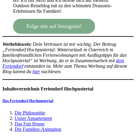
Hi! Ich bin Steffi und ich nehme dich auf meinem
Outdoor-Reiseblog mit zu den schönsten Draussen-
Erlebnissen für Familien!
Folge mir auf Instagram!
Werbehinweis:
Dein Vertrauen ist mir wichtig. Der Beitrag
„Feriendorf Hochpustertal: Winterurlaub in Österreich in
familienfreundlichen Ferienwohnungen mit Ausflugstipps für das
Hochpustertal“ ist Werbung, da er in Zusammenarbeit mit
dem
Feriendorf
entstanden ist. Mehr zum Thema Werbung auf diesem
Blog kannst du
hier
nachlesen.
Inhaltsverzeichnis
Feriendorf Hochpustertal
Das Feriendorf Hochpustertal
Die Philosophie
Unser Appartement
Das Fun House
Die Familien-Animation