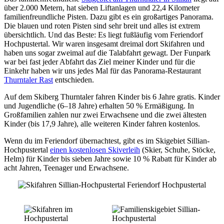
über 2.000 Metern, hat sieben Liftanlagen und 22,4 Kilometer
familienfreundliche Pisten. Dazu gibt es ein großartiges Panorama.
Die blauen und roten Pisten sind sehr breit und alles ist extrem
übersichtlich. Und das Beste: Es liegt fußläufig vom Feriendorf
Hochpustertal. Wir waren insgesamt dreimal dort Skifahren und
haben uns sogar zweimal auf die Talabfahrt gewagt. Der Funpark
war bei fast jeder Abfahrt das Ziel meiner Kinder und für die
Einkehr haben wir uns jedes Mal für das Panorama-Restaurant
Thurntaler Rast
entschieden.
Auf dem Skiberg Thurntaler fahren Kinder bis 6 Jahre gratis. Kinder
und Jugendliche (6–18 Jahre) erhalten 50 % Ermäßigung. In
Großfamilien zahlen nur zwei Erwachsene und die zwei ältesten
Kinder (bis 17,9 Jahre), alle weiteren Kinder fahren kostenlos.
Wenn du im Feriendorf übernachtest, gibt es im Skigebiet Sillian-
Hochpustertal
einen kostenlosen Skiverleih
(Skier, Schuhe, Stöcke,
Helm) für Kinder bis sieben Jahre sowie 10 % Rabatt für Kinder ab
acht Jahren, Teenager und Erwachsene.