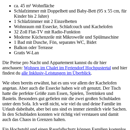
ca. 45 m² Wohnfläche
Schlafzimmer mit Doppelbett und Baby-Bett (95 x 55 cm, für
Kinder bis 2 Jahre)
1 Schlafzimmer mit 2 Einzelbetten
Wohnraum mit Essecke, Schlafcouch und Kachelofen
32 Zoll Flat-TV mit Radio-Funktion
Moderne Küchenzeile mit Mikrowelle und Spülmaschine
1 Bad mit Dusche, Fön, separates WC, Bidet
Balkon oder Terrasse
Gratis W-Lan
Die Preise pro Nacht und Appartement kannst du dir hier
anschauen:
Wohnen im Chalet im Feriendorf Hochpustertal
und hier
findest du
alle Inklusiv-Leistungen im Überblick
.
Wie oben bereits erwähnt, hat es uns vor allem der Kachelofen
angetan. Aber auch die Essecke haben wir oft genutzt. Der Tisch
hatte die perfekte Größe zum Essen, Spielen, Teetrinken und
Basteln. Besonders gut gefielen mir die zwei großen Schubladen
unter dem Sofa. Ich weiß nicht, wie viel du und deine Familie im
Urlaub dabeihabt, aber bei uns sind es immer ziemlich viele Sachen.
In den Schubladen konnten wir richtig viel verstauen und damit
auch das Chaos in Grenzen halten.
Ein Hochstuhl und einen Rausfallschutz können Familien kostenlos