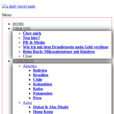
Menu
HOME
ÜBER UNS
Über mich
Neu hier?
PR & Media
Wie ich mit dem Draußensein mein Geld verdiene
Beim Buch: Mikroabenteuer mit Kindern
Close
REISEZIELE
Amerika
Bolivien
Brasilien
Chile
Kolumbien
Kuba
Patagonien
Peru
Asien
Dubai & Abu Dhabi
Hong Kong