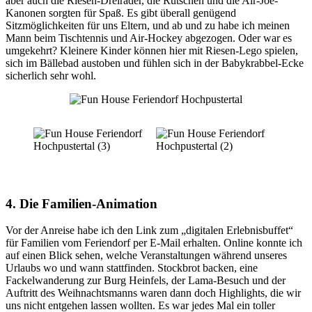
aber auch die Riesen-Dreiräder, die Rutschen und die Air-Joe-
Kanonen sorgten für Spaß. Es gibt überall genügend
Sitzmöglichkeiten für uns Eltern, und ab und zu habe ich meinen
Mann beim Tischtennis und Air-Hockey abgezogen. Oder war es
umgekehrt? Kleinere Kinder können hier mit Riesen-Lego spielen,
sich im Bällebad austoben und fühlen sich in der Babykrabbel-Ecke
sicherlich sehr wohl.
4. Die Familien-Animation
Vor der Anreise habe ich den Link zum „digitalen Erlebnisbuffet“
für Familien vom Feriendorf per E-Mail erhalten. Online konnte ich
auf einen Blick sehen, welche Veranstaltungen während unseres
Urlaubs wo und wann stattfinden. Stockbrot backen, eine
Fackelwanderung zur Burg Heinfels, der Lama-Besuch und der
Auftritt des Weihnachtsmanns waren dann doch Highlights, die wir
uns nicht entgehen lassen wollten. Es war jedes Mal ein toller